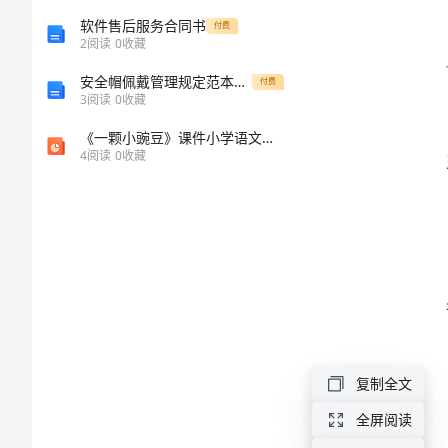
划
软件售后服务合同书
付费
理能力。
2
阅读
0
收藏
2024
安全帽佩戴管理规定范本（三篇）
付费
学
3
阅读
0
收藏
校
《一颗小豌豆》课件小学语文语文S版版三年级上册 1
4
阅读
0
收藏
探究
物
理
教
个方面：
学
工
作
力的
计
复制全文
划
全屏阅读
本概念。