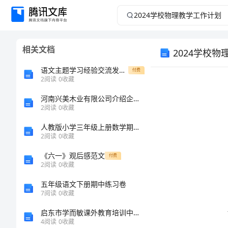
2024
学
相关文档
2024学校
校
语文主题学习经验交流发言稿范文
付费
物
2
阅读
0
收藏
理
河南兴美木业有限公司介绍企业发展分析报告
2
阅读
0
收藏
教
人教版小学三年级上册数学期末测试卷及参考答案【突破训练】
2
阅读
0
收藏
学
《六一》观后感范文
付费
2
阅读
0
收藏
工
五年级语文下册期中练习卷
作
7
阅读
0
收藏
律。
启东市学而敏课外教育培训中心有限公司介绍企业发展分析报告
计
4
阅读
0
收藏