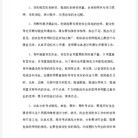
板
1
一、
指
导
思
想
在
新
学质量和效益。
课
程
理
念