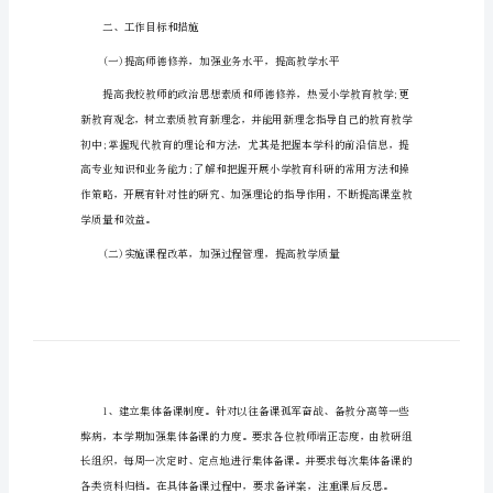
秋季工作计划模板1
工
作
一、指导思想
计
划
模
板
秋
季
工
作
计
学质量。
划
二、工作目标和措施
模