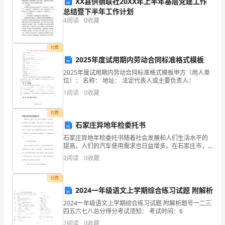
XX县供销联社20XX年上半年基层党建工作
新
总结暨下半年工作计划
4
阅读
0
收藏
课
改
付费
2025年度试用期内劳动合同标准格式模板
的
2025年度试用期内劳动合同标准格式模板甲方（用人单
思
位）： 名称： 地址： 法定代表人或主要负责人：
1
阅读
0
收藏
路，
付费
以
石家庄异地年检委托书
研
石家庄异地年检委托书随着社会发展和人们生活水平的
提高，人们的汽车使用需求也日益增多。在石家庄市，
究
每年都有大量的车辆需要进行年度检验以确保行驶安全
2
阅读
0
收藏
和环保合规。然而，有些车主由于各种原因无法亲自前
课
往年检点
付费
堂
2024一年级语文上学期综合练习试题 附解析
教
2024一年级语文上学期综合练习试题 附解析题号一二三
四五六七八总分得分考试须知： 考试时间：6
学
2
阅读
0
收藏