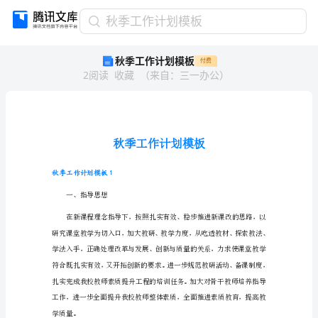
秋
秋季工作计划模板
季
秋季工作计划模板
付费
工
2
阅读
收藏
（
来自
：
三一办公
）
作
计
划
模
板
秋
季