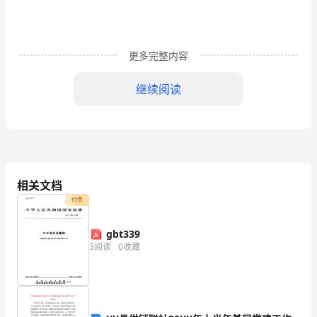
指
导
更多完整内容
下，
按
继续阅读
照
扎
实
有
相关文档
付费
效、
稳
gbt339
3
阅读
0
收藏
步
推
进