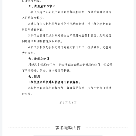
督
性，履行预算控制和费用安排职责。
管
理
制
不得支付。
度
四、费用支付与管理
一、
总
法性、规范性和安全性。
则
为
了
加
强
更多完整内容
对