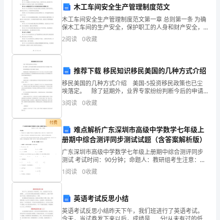
况的监督和检查。
木工车间安全生产管理制度范文
范
木工车间安全生产管理制度范文第一章 总则第一条 为确
安
保木工车间的生产安全，保护职工的人身和财产安全，
提高木工车间的生产效率，制定本管理制度。第二条 本
2
阅读
0
收藏
用使用进行纠正。
制度适用于木工车间的所有职工和管理人员。第三条 木
全
生
推荐下载 移民知识移民美国的几种方式介绍
问题并采取相应措施加以解决。
产
移民美国的几种方式介绍 美国-5投资移民政策也已尘
埃落定。 除了延期外，业界专家纷纷判断今后的申请
费
过程中的各个环节将趋于严格。 现在美国移民的方式
3
阅读
0
收藏
有几种呢?下面就让 传统投资移民一般投资金额要
费用资料。
用
付费
难点解析广东深圳市高级中学数学七年级上
的
六、违章与处罚
册期中综合测评同步测试试题（含答案解析版）
使
广东深圳市高级中学数学七年级上册期中综合测评同步
测试 考试时间：90分钟；命题人：教研组考生注意：
用、
不限于警告、罚款、责令整
1、本卷分第I卷（选择题）和第Ⅱ卷（非选择题）两部
1
阅读
0
收藏
分，满分100分，考试时间90分钟2、答卷前，考生务
透
七、附则
英语考试反思小结
明
英语考试反思小结昨天下午，我们班进行了英语考试。
化
今天，当试卷发下来以后，成绩是____分!从未有过的低