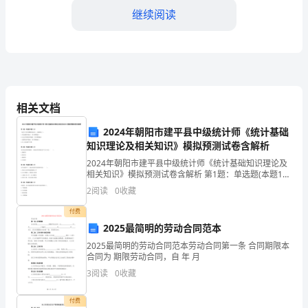
安
继续阅读
全
生
产
督。
费
相关文档
用
2024年朝阳市建平县中级统计师《统计基础
合法。
知识理论及相关知识》模拟预测试卷含解析
的
2024年朝阳市建平县中级统计师《统计基础知识理论及
相关知识》模拟预测试卷含解析 第1题：单选题(本题1
监
分)下述关于货币乘数的说法中，正确的是( )。A.现金漏
细记录和统计，定期向主管
2
阅读
0
收藏
损率越大，货币乘数越大B.法定存款准备率
督
付费
和
2025最简明的劳动合同范本
估并及时调整。
2025最简明的劳动合同范本劳动合同第一条 合同期限本
管
合同为 期限劳动合同，自 年 月
五、费用监督与审计
理，
3
阅读
0
收藏
规
付费