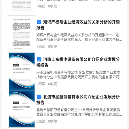
分数!我被这个成绩怔住了，我迫不急待地打开试卷，想
7
阅读
0
收藏
程
要看看到底是怎么一回事。通过整张卷子的卷面来看，
后实施。
度，
知识产权与企业经济效益的关系分析的开题
报告
保
知识产权与企业经济效益的关系分析的开题报告一、选
障
题背景随着经济全球化的深入，知识经济日益成为全球
经济发展的主要驱动力。在这样的背景下，知识产权
1
阅读
0
收藏
安
（Intellectual Property Rights
全
河南江东机电设备有限公司介绍企业发展分
析报告
生
河南江东机电设备有限公司 企业发展分析结果企业发展
指数得分企业发展指数得分河南江东机电设备有限公司
产
综合得分说明：企业发展指数根据企业规模、企业创
2
阅读
0
收藏
新、企业风险、企业活力四个维度对企业发展情况进行
所
评价。
北流市星航劳务有限公司介绍企业发展分析
需
报告
的
北流市星航劳务有限公司 企业发展分析结果企业发展指
数得分企业发展指数得分北流市星航劳务有限公司综合
经
得分说明：企业发展指数根据企业规模、企业创新、企
5
阅读
0
收藏
业风险、企业活力四个维度对企业发展情况进行评价。
该企