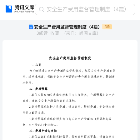
安
安全生产费用监督管理制度（4篇）
全
安全生产费用监督管理制度（4篇）
付费
生
3
阅读
收藏
（
来自
：
尚阅文库
）
产
费
用
监
督
管
一、总则
理