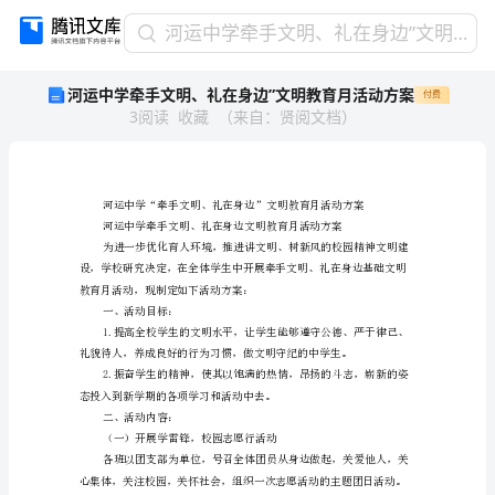
河
河运中学牵手文明、礼在身边”文明教育月活动方案
运
河运中学牵手文明、礼在身边”文明教育月活动方案
付费
中
3
阅读
收藏
（
来自
：
贤阅文档
）
学
牵
手
文
明、
礼
在