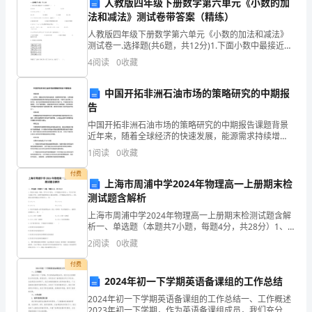
人教版四年级下册数学第六单元《小数的加
法和减法》测试卷带答案（精练）
学
三、活动安排：
人教版四年级下册数学第六单元《小数的加法和减法》
牵
测试卷一.选择题(共6题，共12分)1.下面小数中最接近于
10的数是？（ ）A.10.01 B.9.998
4
阅读
0
收藏
手
文
中国开拓非洲石油市场的策略研究的中期报
告
明、
中国开拓非洲石油市场的策略研究的中期报告课题背景
动顺利全面开展。
近年来，随着全球经济的快速发展，能源需求持续增
礼
加，世界各国对石油等能源资源的需求呈现出快速增长
1
阅读
0
收藏
的态势。中国作为全球第二大经济体，其对石油等能源
在
资源的需求
付费
上海市周浦中学2024年物理高一上册期末检
身
测试题含解析
边
上海市周浦中学2024年物理高一上册期末检测试题含解
析一、单选题（本题共7小题，每题4分，共28分）1、
文
竖直向上抛出一物体，若不计空气阻力，上升到最高点
2
阅读
0
收藏
用时为t1，若计空气阻力且阻力不变，以同样初速度
明
付费
2024年初一下学期英语备课组的工作总结
教
宿舍文明公约、课堂文明公约等。
2024年初一下学期英语备课组的工作总结一、工作概述
2023年初一下学期，作为英语备课组成员，我们充分发