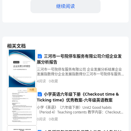
边”
继续阅读
文
明
教
相关文档
育
三河市一号院停车服务有限公司介绍企业发
月
展分析报告
活
三河市一号院停车服务有限公司 企业发展分析结果企业
发展指数得分企业发展指数得分三河市一号院停车服务
动
有限公司综合得分说明：企业发展指数根据企业规模、
4
阅读
0
收藏
企业创新、企业风险、企业活力四个维度对企业发展情
方
况进
付费
小学英语六年级下册《Checkout time &
案
Ticking time》优秀教案-六年级英语教案
小学《英语》（六年级下册）Unit2 Good habits
河
（Period 4）Teaching contents 教学内容：Checkout
time & Ticking timeTeaching
运
0
阅读
0
收藏
中