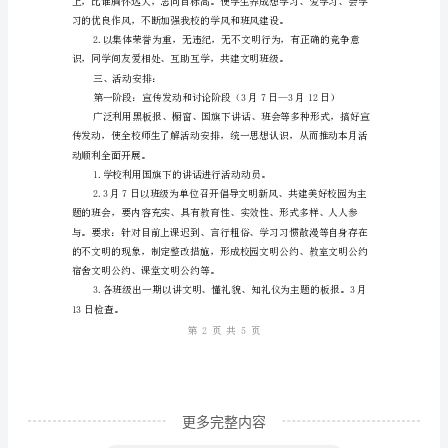
方
案
河
运
动，爱惜粮食，节约用水。
中
学
“牵
手
文
明、
礼
在
更多完整内容
身