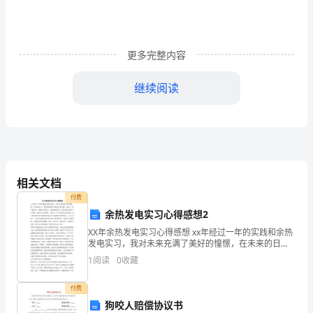
《综
合
素
更多完整内容
质》
继续阅读
提
C.到2020年，终身教育体系全面形成
升
D.到2020年，基本实现教育现代化
训
练
相关文档
试
付费
A.关爱学生
余热发电实习心得感想2
题
B.因材施教
XX年余热发电实习心得感想 xx年经过一年的实践和余热
发电实习，我对未来充满了美好的憧憬，在未来的日
C
子，我将努继续努力坚持自己的理想，为自己、为石油
C.廉洁从教
1
阅读
0
收藏
事业、为锦西石化公司、为重油催化车间、做自己最大
卷
的努
D.严谨治学
付费
附
狗咬人赔偿协议书
5、发射第一颗人造卫星的国家是（）。