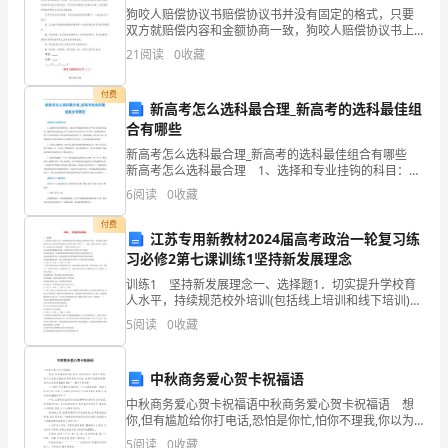
答
狗咬人赔偿协议书赔偿协议书并没有固定的格式，只要
A．美国
双方就赔偿内容和金额协商一致，狗咬人赔偿协议书上
案
是双方意思的真实表达就可以。甲方：_____
21
阅读
0
收藏
B．中国
注
付费
C．前苏联
新高考怎么选科最合理_新高考的选科最佳组
意
合有哪些
D．英国
事
新高考怎么选科最合理_新高考的选科最佳组合有哪些
新高考怎么选科最合理 1、选择和专业挂钩的科目：现
6、下列对搜索引擎的描述错误的是（）。
项：
在高中阶段的科目和大学专业是有很大关系的，选择的
6
阅读
0
收藏
科目直接决定了你可以报考什么样的专业。举个例子
A．搜索英文资料，Google较为合适
1、
付费
江苏专用新教材2024届高考政治一轮复习练
考
B．搜索中文资料时，百度的资源更丰富
习必修2第七课训练1坚持新发展理念
训练1 坚持新发展理念一、选择题1．切实提升学校育
试
人水平，持续规范校外培训(包括线上培训和线下培训)，
有效减轻义务教育阶段学生过重作业负担和校外培训负
时
5
阅读
0
收藏
D．搜索时，输入的关键词越多越好
担(简称“双减”)。“双减”政策实施以来，成效显著
间：
7、一位教育工作者的真正威信在于他
中秋商务爱心贺卡祝福语
120
A．权利
中秋商务爱心贺卡祝福语中秋商务爱心贺卡祝福语 想
你,但有尴尬给你打电话,恐怕是你忙,怕你不理我,你以为
分
我怕老骚扰你真的想和你交往,但猪不是跟我聊聊,我只会
B．威严
5
阅读
0
收藏