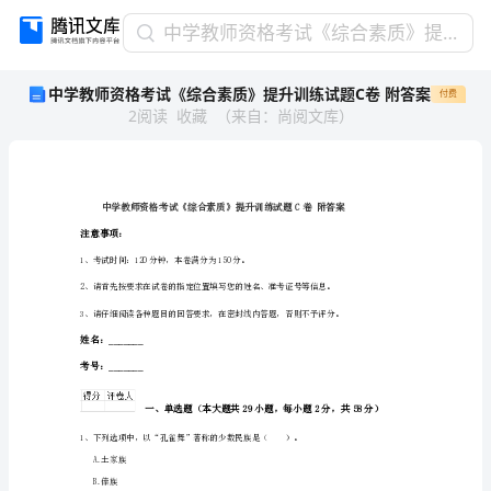
中
中学教师资格考试《综合素质》提升训练试题C卷 附答案
学
中学教师资格考试《综合素质》提升训练试题C卷 附答案
付费
教
2
阅读
收藏
（
来自
：
尚阅文库
）
师
资
格
考
试
《综
注意事项：
合
1、考试时间：120分钟，本卷满分为150分。