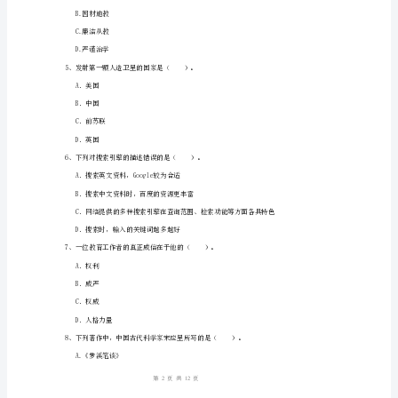
附
答
A.再创造
B.创造
案
C.鉴赏
中
D.欣赏
学
教
育战略目标的选项中不正确的是（）。
师
A.到2020年，进入人力资源强国行列
资
B.到2020年，基本形成学习型社会
格
1
12
第页共页
考
试