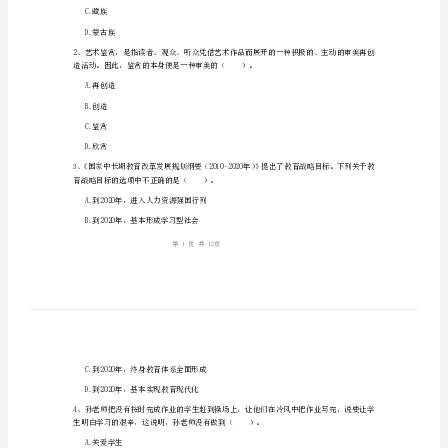
素
质》
提
姓名：_______
升
考号：_______
训
练
试
A.土家族
题
B.傣族
C
C.藏族
D.蒙古族
卷