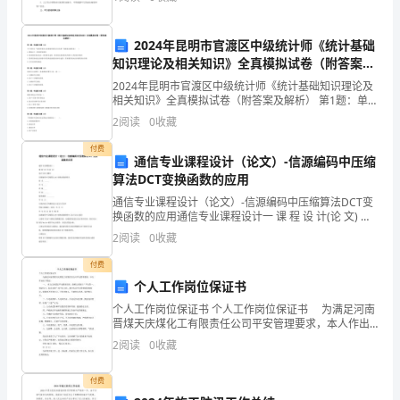
动法》及有关法律法规的
C.
2024年昆明市官渡区中级统计师《统计基础
传
知识理论及相关知识》全真模拟试卷（附答案及
解析）
达
2024年昆明市官渡区中级统计师《统计基础知识理论及
树木、花朵都是（）面的。答案:
相关知识》全真模拟试卷（附答案及解析） 第1题：单选
内
题(本题1分)当下列有关“需求的变动与需求量的变动之间
2
阅读
0
收藏
关系”的描述正确的是( )A.都是由
心
付费
通信专业课程设计（论文）-信源编码中压缩
活
算法DCT变换函数的应用
通信专业课程设计（论文）-信源编码中压缩算法DCT变
动
换函数的应用通信专业课程设计一 课 程 设 计(论 文) 设
计(论文)题目: 信源编码中压缩算法DCT变换函数的研究
D.
2
阅读
0
收藏
姓 名_ _____ 学 号_
游
付费
个人工作岗位保证书
戏
个人工作岗位保证书 个人工作岗位保证书 为满足河南
晋煤天庆煤化工有限责任公司平安管理要求，本人作出
练
如下保证： 一、 本人已承受过平安教育培训，能够认
2
阅读
0
收藏
真执行“平安第一、预防为主、综合治理”的平安
习
付费
活