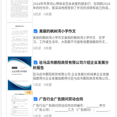
2024年年贺词心得体会范本亲爱的朋友们：在回顾2024
个
年的时光中，我深深地感受到了岁月的流转和自己的成
长。值此新年之际，我想向大家表达我对过去一年的感
环
3
阅读
0
收藏
激之情，并分享一些我在这一年中得到的心得体会。首
节。
美丽的枫树湾小学作文
A.
美丽的枫树湾小学作文美丽的枫树湾小学作文 在学
欣
习、工作或生活中，大家都不可避免地要接触到作文
物”D.自然答案:B
吧，作文根据体裁的不同可以分为记叙文、说明文、应
0
阅读
0
收藏
赏
用文、议论文。为了让您在写作文时更加简单方便，下
面是小
评
驻马店市鹏阳商贸有限公司介绍企业发展分
尔斯泰答案:A
析报告
价
驻马店市鹏阳商贸有限公司 企业发展分析结果企业发展
B.
指数得分企业发展指数得分驻马店市鹏阳商贸有限公司
综合得分说明：企业发展指数根据企业规模、企业创
1
阅读
0
收藏
装
新、企业风险、企业活力四个维度对企业发展情况进行
评价。
付费
饰
广告行业广告顾问劳动合同
美
广告行业广告顾问劳动合同合同编号：__________甲方
（广告公司）：__________乙方（广告顾问）：__________
练习和()的材质感练习。答案:触
化
根据《中华人民共和国合同法》、《中华人民共和国劳
1
阅读
0
收藏