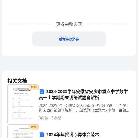
为
形
更多完整内容
象
思
继续阅读
维、
答案:A
技
巧
运
相关文档
付费
作
2024-2025学年安徽省安庆市重点中学数学
高一上学期期末调研试题含解析
和
2024-2025学年安徽省安庆市重点中学数学高一上学期
期末调研试题含解析一、单选题（本题共8小题，每题5
（
分，共40分）1、一钟表的秒针长，经过，秒针的端点所
0
阅读
0
收藏
走的路线长为（ ）A. B.C. D
）
付费
三
2024年年贺词心得体会范本