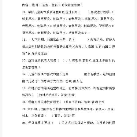
面
A.2-__.3-4C.4-5D.5-6答案:B
推
行
一
种
基
本
的
指
导
方
法，
分