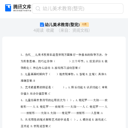
幼
幼儿美术教育(整完)
儿
幼儿美术教育(整完)
付费
美
4
阅读
收藏
（
来自
：
贤阅文档
）
术
教
育
(整
完)
1、
当