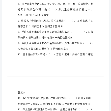
代
___
儿
准确答案:B
美
术
价值D.社会价值答案:C
教
育
在
造
型
表
巫术说D.表现说答案:C
现
方