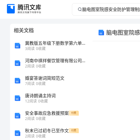
脑
电
相关文档
脑电图室院感
图
冀教版五年级下册数学第六单元-分数除法-测试卷(培优b卷)
室
3
阅读
0
收藏
河南中祺祥餐饮管理有限公司介绍企业发展分析报告
院
2
阅读
0
收藏
1
感
婚宴答谢词简短范文
7
阅读
0
收藏
安
唐诗朗诵主持词
便出入。
12
阅读
0
收藏
全
安全事故应急救援预案
2
付费
防
2
阅读
0
收藏
3
秋末已过初冬已至作文
付费
护
2
阅读
0
收藏