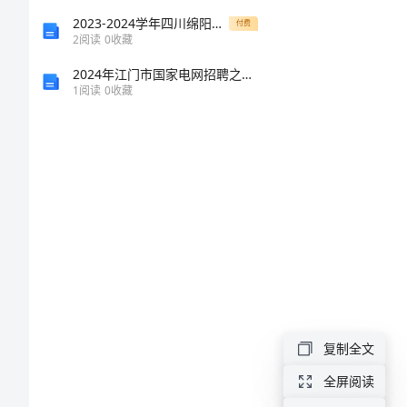
管
2023-2024学年四川绵阳南山中学双语学校物理北师大版八年级（下册）常见的光学仪器定向练习试题（含详细解析）
付费
2
阅读
0
收藏
理
2024年江门市国家电网招聘之机械动力类考试题库带答案（培优A卷）
1
阅读
0
收藏
制
度
脑
电
图
室
院
感
复制全文
安
全屏阅读