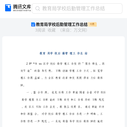
教
教育局学校后勤管理工作总结
育
教育局学校后勤管理工作总结
付费
局
3
阅读
收藏
（
来自
：
万文网
）
学
校
后
勤
管
理
工