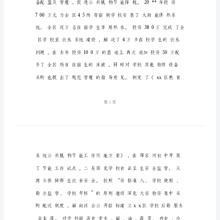
作
总
结
障。
教
育
局
学
校
后
勤
管