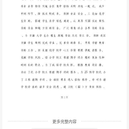
理
工
作
总
结
20**
年
xx
区
学
校
1
第页
后
勤
更多完整内容