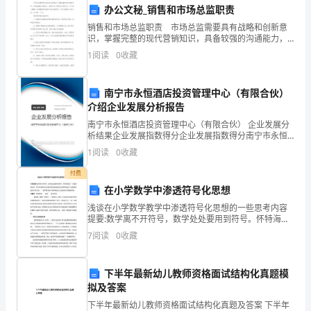
能”
办公文秘_销售和市场总监职责
的
销售和市场总监职责 市场总监需要具有战略和创新意
识，掌握完整的现代营销知识，具备较强的沟通能力，
能够与内外部建立良好关系。以下是小编精心收集整理
指
1
阅读
0
收藏
的销售和市场总监职责，下面小编就和大家分享，来欣
赏一下
导
南宁市永恒酒店投资管理中心（有限合伙）
思
介绍企业发展分析报告
想，
南宁市永恒酒店投资管理中心（有限合伙） 企业发展分
析结果企业发展指数得分企业发展指数得分南宁市永恒
酒店投资管理中心（有限合伙）综合得分说明：企业发
不
1
阅读
0
收藏
展指数根据企业规模、企业创新、企业风险、企业活力
四个
断
付费
在小学数学中渗透符号化思想
创
浅谈在小学数学教学中渗透符号化思想的一些思考内容
提要:数学离不开符号，数学处处要用到符号。怀特海曾
新
说:“只要细细分析，即可发现符号化给数学理论的表述和
7
阅读
0
收藏
论证带来的极大方便,甚至是必不可少的。 ”数学符号
管
理
下半年最新幼儿教师资格面试结构化真题模
拟及答案
工
下半年最新幼儿教师资格面试结构化真题及答案 下半年