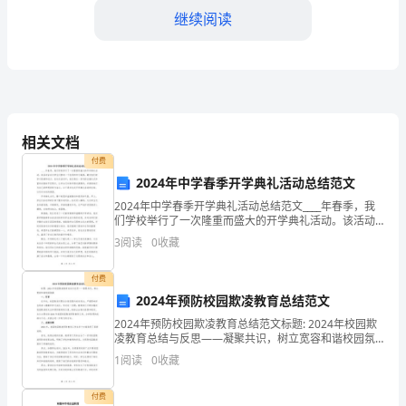
管
继续阅读
理
工
作
坚
相关文档
持
付费
2024年中学春季开学典礼活动总结范文
“服
2024年中学春季开学典礼活动总结范文____年春季，我
务
们学校举行了一次隆重而盛大的开学典礼活动。该活动
旨在为学生们营造一个良好的学习氛围，激发他们的学
3
阅读
0
收藏
习热情和动力。在这次活动中，我们通过一系列的庄重
师
付费
生，
2024年预防校园欺凌教育总结范文
高
2024年预防校园欺凌教育总结范文标题: 2024年校园欺
凌教育总结与反思——凝聚共识，树立宽容和谐校园氛
效
围一、引言近年来，校园欺凌问题在全球范围内愈发突
1
阅读
0
收藏
出，严重影响学生的身心健康和学习成长。针对这一
节
付费