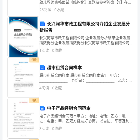
幼儿教师资格面试《结构化》真题及参考答案【1】在区
作
域活动中，有个孩子向其它小朋友乱扔玩具，老师看到
26
阅读
0
收藏
后很生气，于是让这个孩子到角落里一个人待着。对于
方
这
长兴阿华市政工程有限公司介绍企业发展分
式，
2
第页
析报告
拓
长兴阿华市政工程有限公司 企业发展分析结果企业发展
指数得分企业发展指数得分长兴阿华市政工程有限公司
宽
综合得分说明：企业发展指数根据企业规模、企业创
1
阅读
0
收藏
新、企业风险、企业活力四个维度对企业发展情况进行
管
评价。
付费
超市租赁合同样本
理
超市租赁合同样本 超市租赁合同样本篇1 甲方：
工
__________________ 身份证：__________________ 乙方：
__________________ 注册_______
4
阅读
0
收藏
作
付费
覆
电子产品经销合同范本
电子产品经销合同范本甲方：地址：电话：乙方：地
教
址：电话：甲、乙双方经友好协商，以自愿、平等互利
为原则，就乙方经销甲方之_____系列产品，根据
育
3
阅读
0
收藏
《_____》，双方达成如下协议：一、甲、乙双方的权利
局
和义