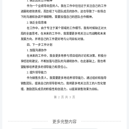
工
作
总
结:
2.研究报告丰富精准
季
度
报
告
作
为
第1
页共
一
个
职
更多完整内容