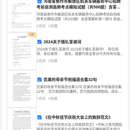
河南省焦作市解放区机关车辆服务中心招聘
自
考前自测高频考点模拟试题（共500题）含答案
解析
我
2.缺乏全局思维
河南省焦作市解放区机关车辆服务中心招聘考前自测高
频考点模拟试题（共500题）含答案解析第一部分 单选
成
题(500题)1、《党政机关公文处理工作条例》第八条第
2
阅读
0
收藏
一项规定，决议适用于（ ）讨论通过的重
长
付费
2024关于婚礼答谢词
角
2024关于婚礼答谢词 2024关于婚礼答谢词1 各位领
度
导、各位来宾： 首先，我要代表全家对今天所有光临
四、下一步工作计划
我女儿婚礼的亲戚朋友们、同事同学们，表示衷心的感
2
阅读
0
收藏
谢和热烈的欢迎! 今天，是我女儿__和__
来
1.加强沟通协作
看，
优美的母亲节祝福语合集32句
定
优美的母亲节祝福语合集32句 优美的母亲节祝福语合集
32句 您为我把阳光播种，您为我把风雨阻挡。成长的
期
路上，别人都关心我飞得高不高，只有您关心我累不
望能够培养更多的领导能力
1
阅读
0
收藏
累。母亲节，母恩三春晖，一生伴我行。祝妈妈节日快
进
2.提升领导能力
行
《在中秋佳节庆祝大会上的致辞范文》
个
《在中秋佳节庆祝大会上的致辞范文》×中秋之夜月圆如
镜月华如洗当家家户户摆出月饼柚子石榴核桃花生西爪