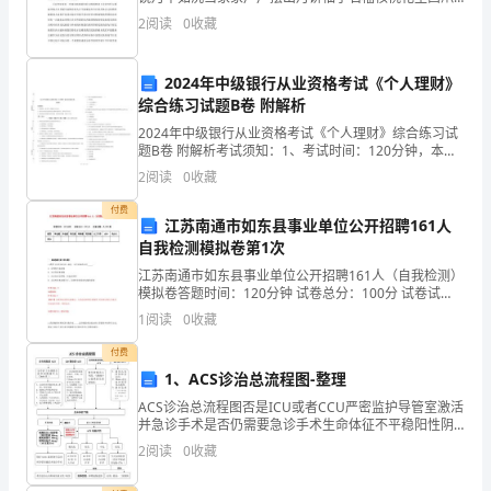
等果品边赏月边畅谈其乐陶陶其景融融何其快哉这是多
人
2
阅读
0
收藏
么美好的图景啊×中国人历来把家人团圆亲友团聚共享天
伦之
工
2024年中级银行从业资格考试《个人理财》
作
第2
页共
综合练习试题B卷 附解析
总
2024年中级银行从业资格考试《个人理财》综合练习试
题B卷 附解析考试须知：1、考试时间：120分钟，本卷
满分为100分。 2、请首先按要求在试卷的指定位置填写
结
2
阅读
0
收藏
您的姓名、准考证号等信息。 3、请仔细阅
都
付费
江苏南通市如东县事业单位公开招聘161人
自我检测模拟卷第1次
是
江苏南通市如东县事业单位公开招聘161人（自我检测）
非
模拟卷答题时间：120分钟 试卷总分：100分 试卷试
题：共200题题型单选题多选题填空题判断题简答题公文
1
阅读
0
收藏
常
写作合计统分人得分一.单选题(共1
付费
必
1、ACS诊治总流程图-整理
要
ACS诊治总流程图否是ICU或者CCU严密监护导管室激活
并急诊手术是否仍需要急诊手术生命体征不平稳阳性阴
的。
性术后返回心内科病房或CCU病房安排住院，择期冠脉
2
阅读
0
收藏
造影出院，随访，二级预防2小时内安排介
而