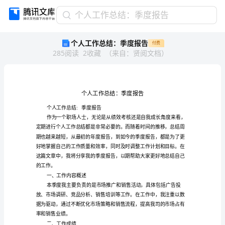
个
个人工作总结：季度报告
人
个人工作总结：季度报告
付费
工
285
阅读
2
收藏
（
来自
：
贤阅文档
）
作
总
结：
季
度
报
季度报告
个人工作总结:
告