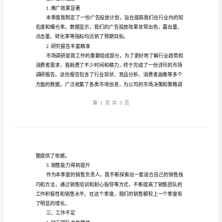
个
人
工
作
总
的工作。
结：
一、工作内容概述
季
度
报
告
率和销售业绩。
个
二、工作成绩
人
1.推广效果显著