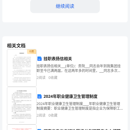
场
继续阅读
人
士，
整提供了依据。
无
3.销售能力得到提升
论
相关文档
是
付费
挂职表扬信相关
从
挂职表扬信相关___(单位)：贵院___同志自年到我集团挂
职至今已满两届，在这两年多的时间里，___同志多次为
绩
企业发展提出合理化建议，并为企业做了许多好事实
2
阅读
0
收藏
事，帮助企业解决了许多症结难题，出色地履行了
了明显的增长。
效
三、工作不足
考
2024年职业健康卫生管理制度
1.缺乏团队合作精神
核
2024年职业健康卫生管理制度____年职业健康卫生管理
制度摘要：职业健康卫生管理制度是指企业为保障职工
还
身体健康和劳动安全，依据国家相关法律法规，制订并
2
阅读
0
收藏
实施的系统化管理办法。本文通过分析____年职业
是