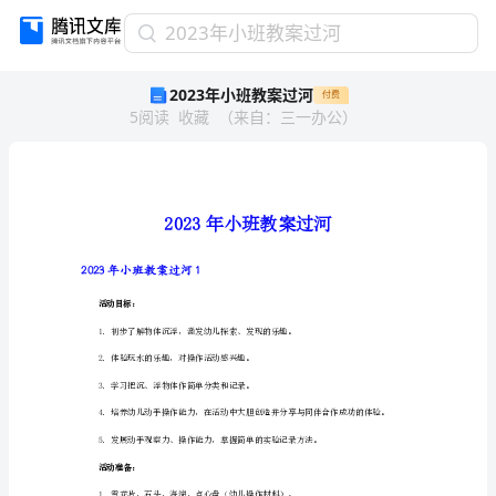
2023
2023年小班教案过河
年
2023年小班教案过河
付费
小
5
阅读
收藏
（
来自
：
三一办公
）
班
教
案
过
河
2023
年