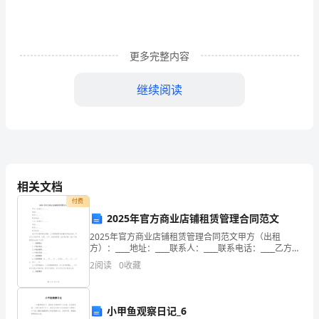
沉
浮，
激
更多完整内容
发
继续阅读
幼
三、幼儿操作，并记录操作结果。
儿
探
索、
相关文档
活动反思：
发
付费
2025年官方商业店铺租赁管理合同范文
现
2025年官方商业店铺租赁管理合同范文甲方（出租
方）：____地址：____联系人：____联系电话：____乙方
的
（承租方）：____地址：____联系人：____联系电话：____
2
阅读
0
收藏
鉴于甲方拥有商业店
乐
趣。
小甲鱼观察日记_6