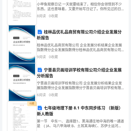
2．
小甲鱼观察日记 一天就要结束了，相信你会领悟到不少
4.实验结果评价中我给幼儿了充分的肯定。
东西，这也意味着，又要开始写日记了。你所见过的日
记应该是什么样的？以下是小编收集整理的小甲鱼观察
体
8
阅读
0
收藏
日记，仅供参考，希望能够帮助到大家。小甲鱼观
验
2023年小班教案过河2
桂林品优礼品商贸有限公司介绍企业发展分
玩
析报告
水
活动目标：
桂林品优礼品商贸有限公司 企业发展分析结果企业发展
指数得分企业发展指数得分桂林品优礼品商贸有限公司
综合得分说明：企业发展指数根据企业规模、企业创
的
9
阅读
0
收藏
新、企业风险、企业活力四个维度对企业发展情况进行
评价。
乐
宁晋县贝画培训学校有限公司介绍企业发展
趣，
分析报告
宁晋县贝画培训学校有限公司 企业发展分析结果企业发
3、感受团结友爱、关心同伴的积极情感。
对
展指数得分企业发展指数得分宁晋县贝画培训学校有限
公司综合得分说明：企业发展指数根据企业规模、企业
6
阅读
0
收藏
操
创新、企业风险、企业活力四个维度对企业发展情况进
活动准备：
行评
付费
作
七年级地理下册 8.1 中东同步练习 （新版）
新人教版
活
第一节 中东一、 选择题1、黑海通往地中海的唯一通道
是 ( )A、马六甲海峡 B、土耳其海峡C、苏伊士运河
动
D、霍尔木