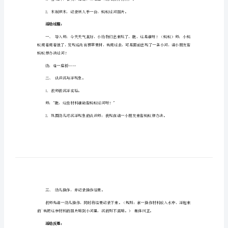
小
2023年小班教案过河1
班
活动目标：
教
案
过
2．体验玩水的乐趣，对操作活动感兴趣。
河
3．学习把沉、浮物体作简单分类和记录。
2023
年
小
班
活动准备：
教
案
过