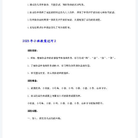
河
活动过程：
1
活
动
蚂蚁想办法过河？
目
幼：造一座桥……
标：
1．
二、认识沉与浮现象。
初
1．教师做沉浮实验。
步
师："瞧，这些材料谁能帮蚂蚁过河呀？"
了
解
物
体