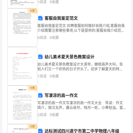
1
阅读
0
收藏
题选出答案后，需将答案写在试卷指定的括号内，第二
文
部
付费
1
客服自我鉴定范文
春
客服自我鉴定范文 应聘客服如何做好自我介绍,客服自我
介绍需要注意哪些事项,以下是提供的:客服自我介绍范文,
希望可以帮助应聘客服的人员找到心仪的工作 本人最
去
6
阅读
0
收藏
大的特点是亲和力强，容易给人留下良好而深入
春
幼儿美术夏天景色教案设计
回，
幼儿美术夏天景色教案设计大清早，蝉就高声大叫，告
花
知人们又一个炽热的日子开头了。初步了解夏天的特
征。一起看看幼儿美术夏天风光教案!欢送查阅!幼儿美术
1
阅读
0
收藏
谢
夏天风光教案1活动目标：1、初步了解夏天的特征
花
付费
写凄凉的高一作文
开，
写凄凉的高一作文写凄凉的高一作文大全 导读：作文
简介，银汉无声，暮云收尽，残月一轮，小寒轻溢。富
春
丽的合碧宫，几盏灯笼发出昏黄的光。对面的湖水死气
2
阅读
0
收藏
沉沉，偶尔... 如果觉得写得不错，记得转发分享哦
姑
付费
娘
达标测试四川遂宁市第二中学物理八年级