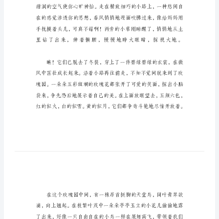
天
作
文
冬
爷
爷
渐
渐
地
走
了，
迎