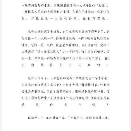
来
了
春
光
明
媚，
鸟
语
花
香
的
春
天。