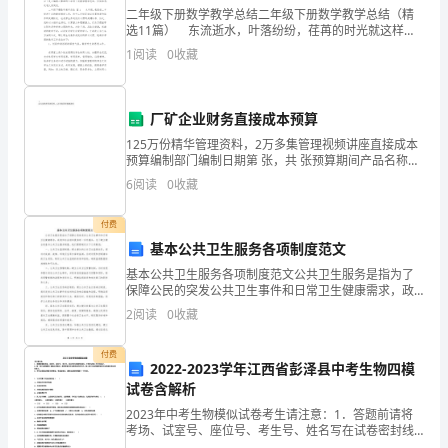
文，
二年级下册数学教学总结二年级下册数学教学总结（精
选11篇） 东流逝水，叶落纷纷，荏苒的时光就这样悄
欢
悄地，慢慢地消逝了，回顾这段时间的教学，相信大家
1
阅读
0
收藏
的能力都得到了很大的提高，不如来个总结以对过去教
学
迎
阅
厂矿企业财务直接成本预算
125万份精华管理资料，2万多集管理视频讲座直接成本
读
预算编制部门编制日期第 张，共 张预算期间产品名称及
规格生产 数量 直接材料直接人工
6
阅读
0
收藏
借
鉴。
付费
基本公共卫生服务各项制度范文
迷
基本公共卫生服务各项制度范文公共卫生服务是指为了
人
保障公民的突发公共卫生事件和日常卫生健康需求，政
府和社会组织提供的一系列服务。为了建立健全的基本
2
阅读
0
收藏
公共卫生服务制度，我们需要制定以下几项制度：一、
的
公共卫生
付费
春
2022-2023学年江西省彭泽县中考生物四模
试卷含解析
天
2023年中考生物模似试卷考生请注意：1．答题前请将
作
考场、试室号、座位号、考生号、姓名写在试卷密封线
内，不得在试卷上作任何标记。2．第一部分选择题每小