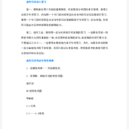
学
的
备
关注社会热点
考
建
议
对
于
紧
张
备
战
高