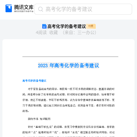
高
高考化学的备考建议
考
高考化学的备考建议
付费
化
4
阅读
收藏
（
来自
：
三一办公
）
学
的
备
考
建
议
2023