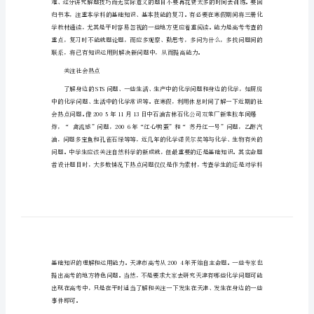
年
高考化学的备考建议
高
考
化
学
的
训练。
备
考
回归书本知识联网
建
议
高
考
化