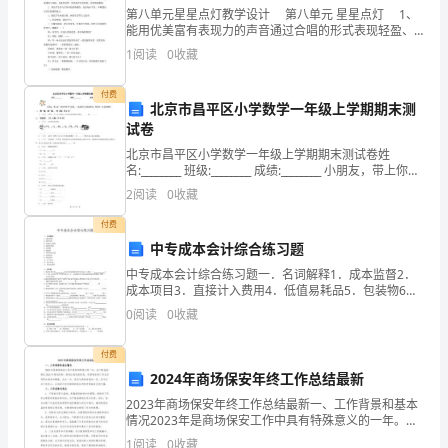
得
可以提高对各种类型题目的解题能力。
第八单元星星点灯教学设计 第八单元 星星点灯 1、
的
能用优美富有表现力的声音通过合唱的形式表现轻盈、
可爱的萤火虫形象。并能背唱这首歌曲。 2、通过音乐
1
阅读
0
收藏
与生活的严密结合、与美术的有机整合，使学
调
付费
整
北京市昌平区小学数学一年级上学期期末测
试卷
状
北京市昌平区小学数学一年级上学期期末测试卷姓
态、
名:________ 班级:________ 成绩:________ 小朋友，带上你一
段时间的学习成果，一起来做个自
合物知识和学生实验。
2
阅读
0
收藏
查
付费
高考化学考试中常考规律
漏
中专成本会计综合练习题
中专成本会计综合练习题一．名词解释1．成本监督2．
补
1、溶解性规律——见溶解性表;
成本项目3．直接计入费用4．低值易耗品5．包装物6．
假退料7．材料消耗定额8．待摊费用9．制造费用10．
缺
0
阅读
0
收藏
生产损失11．约当产量12．商品流通费 二
2、常用酸、碱指示剂的变色范围：
的
付费
2024年商场保安年终工作总结最新
时
指示剂
2023年商场保安年终工作总结最新一、工作背景和基本
间。
情况2023年是商场保安工作中具有特殊意义的一年。由
PH的变色范围
于新冠疫情在2022年得到控制，商场生意逐渐恢复，而
1
阅读
0
收藏