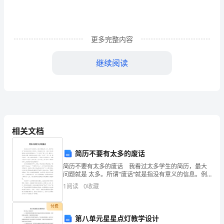
考
的
更多完整内容
同
继续阅读
学，
寒
假
是
相关文档
事件即可。
一
段
简历不要有太多的废话
高考化学怎么复习
简历不要有太多的废话 我看过太多学生的简历，最大
不
问题就是 太多。所谓"废话”就是指没有意义的信息。例
如格式方面。大部分学生都喜欢在A4纸的最顶端打上“个
1
阅读
0
收藏
可
人简历”四个大字。事实上，完全没必要。这就好比
多
付费
第八单元星星点灯教学设计