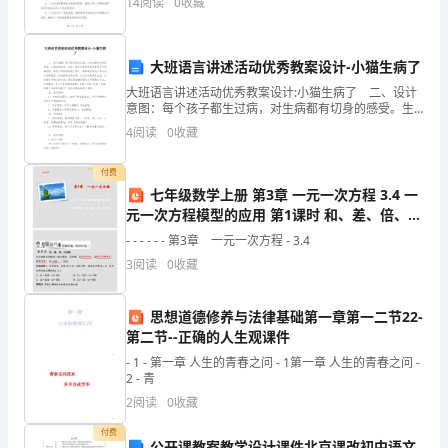
14
阅读
0
收藏
码]联系地址：[联系地址]
地
来
大班语言讲述活动优秀教案设计-小猫生病了
大班语言讲述活动优秀教案设计:小猫生病了 二、设计
到
意图：每个孩子都生过病，对生病都有切身的感受。生
病时的难受、无助、痛苦等等的感受都是孩子们所熟悉
了
4
阅读
0
收藏
的，在孩子的经验基础上展开，能够调动起他们参与活
动的
广
付费
七年级数学上册 第3章 一元一次方程 3.4 一
阔
元一次方程模型的应用 第1课时 和、差、倍、分
的
问题课件 （新版）湘教版
- - - - - - 第3章 一元一次方程 - 3.4
3
阅读
0
收藏
操
场
思想道德修养与法律基础第一章第一二节22-
第二节--正确的人生观课件
上
- 1 - 第一章 人生的青春之问 - 1第一章 人生的青春之问 -
集
2 - 青
2
阅读
0
收藏
合。
付费
公开课教案教学设计课件北京课改初中语文