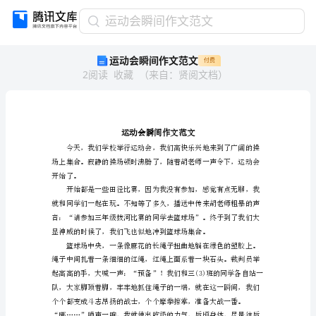
运
运动会瞬间作文范文
动
运动会瞬间作文范文
付费
会
2
阅读
收藏
（
来自
：
贤阅文档
）
瞬
间
作
文
范
文
运