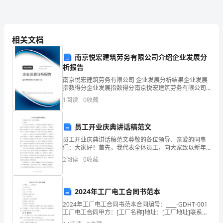
学
校
相关文档
举
带爬得被拖了过去，我们输了。
南京悦宏建筑劳务有限公司介绍企业发展分
行
析报告
运
南京悦宏建筑劳务有限公司 企业发展分析结果企业发展
指数得分企业发展指数得分南京悦宏建筑劳务有限公司
动
综合得分说明：企业发展指数根据企业规模、企业创
1
阅读
0
收藏
新、企业风险、企业活力四个维度对企业发展情况进行
评价。
会，
员工开业庆典讲话稿范文
我
员工开业庆典讲话稿范文尊敬的各位领导、亲爱的同事
们
们：大家好！首先，我代表全体员工，向大家致以新年
的美好祝福！衷心感谢各位领导的关怀和支持，也感谢
2
阅读
0
收藏
广大员工在过去一年里的辛勤付出和辛苦努力！今天，
高
我们在这
快
2024年工厂电工合同书范本
乐
2024年工厂电工合同书范本合同编号：____-GDHT-001
工厂电工合同甲方：[工厂名称]地址：[工厂地址]联系电
兴
话：[联系电话]乙方：[电工姓名]身份证号码：[身份证号