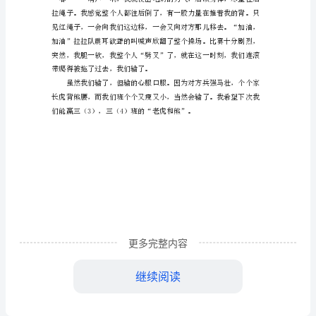
开始了。
动
会
瞬
间
作
文
范
文
今
更多完整内容
天，
继续阅读
我
们