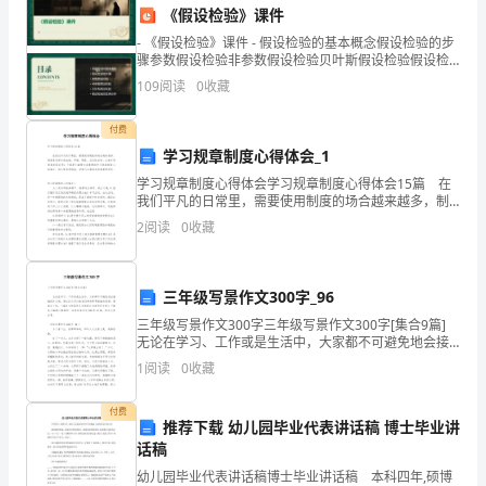
证书培训等；
注
《假设检验》课件
- 《假设检验》课件 - 假设检验的基本概念假设检验的步
于
骤参数假设检验非参数假设检验贝叶斯假设检验假设检
验的实例分析 - 01
极性和创造力；
109
阅读
0
收藏
以
下
付费
学习规章制度心得体会_1
几
参与度和团队凝聚力。
学习规章制度心得体会学习规章制度心得体会15篇 在
我们平凡的日常里，需要使用制度的场合越来越多，制
个
六、社会责任和可持续发展
度是各种行政法规、章程、制度、公约的总称。大家知
2
阅读
0
收藏
道制度的格式吗？下面是小编帮大家整理的学习规章制
关
键
三年级写景作文300字_96
领
三年级写景作文300字三年级写景作文300字[集合9篇]
无论在学习、工作或是生活中，大家都不可避免地会接
域，
触到作文吧，通过作文可以把我们那些零零散散的思
1
阅读
0
收藏
想，聚集在一块。一篇什么样的作文才能称之为
性；
以
付费
推荐下载 幼儿园毕业代表讲话稿 博士毕业讲
推
话稿
展和规范。
动
幼儿园毕业代表讲话稿博士毕业讲话稿 本科四年,硕博