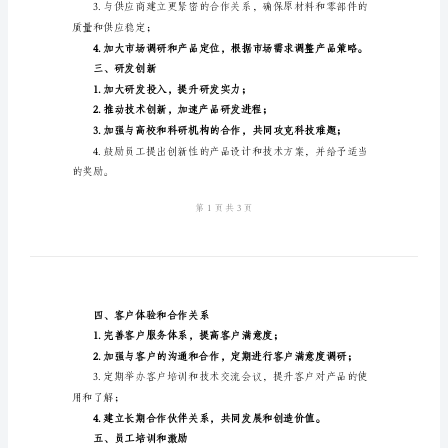
划
通
用
2024
公
司
年
度
二、产品质量和市
工
作
计
划