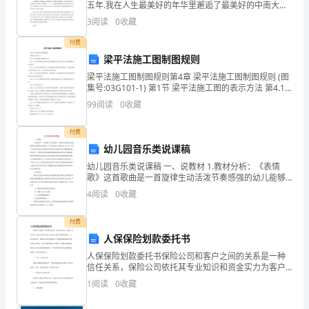
五年.我在人生最美好的年华里邂逅了最美好的中南大
七、总结
公
学. 最美丽的校园、最富学识的老师们、最爱求知的同
3
阅读
0
收藏
窗们,此刻都已定格为记忆,一字一句、一笔一划镌刻
司
付费
梁平法施工图制图规则
的
梁平法施工图制图规则第4章 梁平法施工图制图规则 (图
持
集号:03G101-1) 第1节 梁平法施工图的表示方法 第4.1.1
条 梁平法施工图系在梁平面布置图上采用平面注写方式
99
阅读
0
收藏
续
或截面注写方式表达。 第4
增
付费
幼儿园音乐类说课稿
长
幼儿园音乐类说课稿 一、说教材 1.教材分析：《表情
歌》这首歌曲是一首旋律生动活泼节奏感强的幼儿能够
和
表现自我的一个音乐教材每个人都有喜、怒、哀、乐每
4
阅读
0
收藏
个人又有不同的外在表现方式有的高
创
付费
新
人保保险划款委托书
发
人保保险划款委托书保险公司和客户之间的关系是一种
信任关系，保险公司依托其专业知识和资金实力为客户
展：
提供各类保险服务。在很多情况下，保险公司需要处理
1
阅读
0
收藏
客户的保险理赔或者其他款项支付事宜，此时可能需要
客户签署
1.