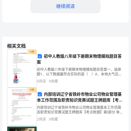
用
继续阅读
2024
年
四、客户体验和合作关系
度
的
相关文档
工
付费
初中人教版八年级下册期末物理模拟题目答
案
作
初中人教版八年级下册期末物理模拟题目答案一、选择
计
用和了解；
题1．以下数据最符合实际的是（ ）A．本地大气压可
达2×105PaB．两个个鸡蛋的重约为1NC．中学生双脚站
0
阅读
0
收藏
划，
立时对水平地面的压力约为6×105ND．中
付费
我
内部培训辽宁省铁岭市物业公司物业管理基
五、员工培训和激励
本工作范围及职责知识竞赛试题王牌题库【考点
们
梳理】
内部培训辽宁省铁岭市物业公司物业管理基本工作范围
及职责知识竞赛试题王牌题库【考点梳理】第I部分 单选
将
题（50题）1. 企业综合绩效评价指标体系中,基本指标权
2
阅读
0
收藏
数最高的是( )。A: 资产质量状况指标
专