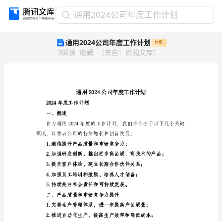
通
通用2024公司年度工作计划
用
通用2024公司年度工作计划
付费
2024
3
阅读
收藏
（
来自
：
尚阅文库
）
公
司
年
度
工
作
2024年度工作计划
计
一、概述