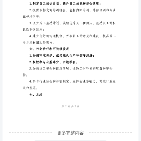
2024
质量和供应稳定；
年
度
三、研发创新
工
作
计
划
一、
的奖励。
概
述
作
为
通
更多完整内容