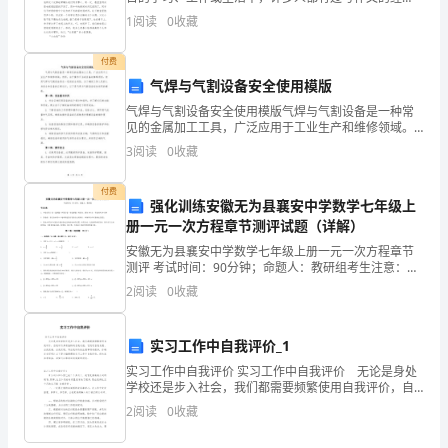
历，对作文都不陌生吧，作文根据写作时限的不同可以
1
阅读
0
收藏
制
分为限时作文和非限时作文。你知道作文怎样写才规
度
付费
气焊与气割设备安全使用模版
和
气焊与气割设备安全使用模版气焊与气割设备是一种常
见的金属加工工具，广泛应用于工业生产和维修领域。
流
然而，由于操作不当或设备故障等原因，使用气焊与气
3
阅读
0
收藏
割设备存在一定的安全风险。为了确保工作人员的人身
程：
安全和设
付费
负
强化训练安徽无为县襄安中学数学七年级上
册一元一次方程章节测评试题（详解）
责
安徽无为县襄安中学数学七年级上册一元一次方程章节
测评 考试时间：90分钟；命题人：教研组考生注意：
制
1、本卷分第I卷（选择题）和第Ⅱ卷（非选择题）两部
2
阅读
0
收藏
分，满分100分，考试时间90分钟2、答卷前，考生务
定
企
实习工作中自我评价_1
实习工作中自我评价 实习工作中自我评价 无论是身处
业
学校还是步入社会，我们都需要频繁使用自我评价，自
我评价具有独特的自我功能，它促进自我发展、自我完
安
2
阅读
0
收藏
善、自我实现。写自我评价的注意事项有很多，你确定
会