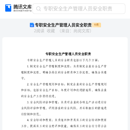
专
专职安全生产管理人员安全职责
职
专职安全生产管理人员安全职责
付费
安
2
阅读
收藏
（
来自
：
尚阅文库
）
全
生
产
管
理
人
员