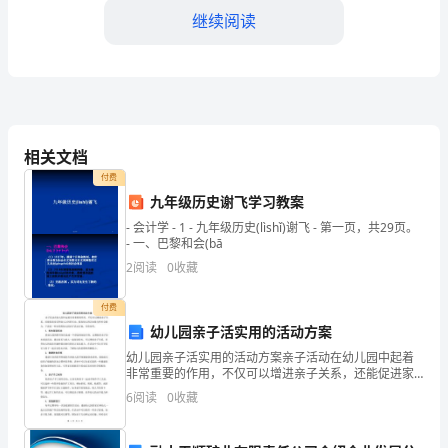
管
继续阅读
理
人
员
的
相关文档
求。
付费
安
九年级历史谢飞学习教案
全
- 会计学 - 1 - 九年级历史(lìshǐ)谢飞 - 第一页，共29页。
- 一、巴黎和会(bā
职
2
阅读
0
收藏
责
付费
包
幼儿园亲子活实用的活动方案
幼儿园亲子活实用的活动方案亲子活动在幼儿园中起着
括
非常重要的作用，不仅可以增进亲子关系，还能促进家
长和幼儿之间的互动，提高幼儿的认知能力和社交能
以
6
阅读
0
收藏
力。下面是一些实用的幼儿园亲子活动方案，可供参
考。1. 绘
下