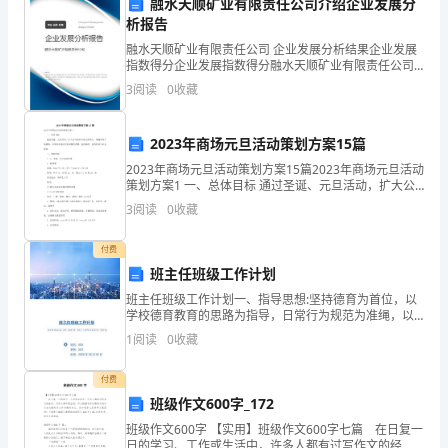
融水天顺矿业有限责任公司介绍企业发展分
几
析报告
融水天顺矿业有限责任公司 企业发展分析结果企业发展
个
指数得分企业发展指数得分融水天顺矿业有限责任公司
综合得分说明：企业发展指数根据企业规模、企业创
方
3
阅读
0
收藏
新、企业风险、企业活力四个维度对企业发展情况进行
评价。
面：
2023年商场元旦活动策划方案15篇
1.
2023年商场元旦活动策划方案15篇2023年商场元旦活动
策划方案1 一、总体目标 通过圣诞、元旦活动，扩大公
制
司的知名度与影响力，增强和客户的感情，引导附近地
3
阅读
0
收藏
区居民的餐饮消费，进而获得一定的经
定
付费
安
班主任班级工作计划
全
班主任班级工作计划一、指导思想:坚持德育为首位，以
学校德育教育的思路为指导，日常行为规范为准绳，以
生
新的教育理念为中心，以少先队的中心工作为重心，结
1
阅读
0
收藏
合学生的实际情况，通过开展富有儿童情趣的各种教育
活动，
产
付费
管
班级作文600字_172
班级作文600字 【实用】班级作文600字七篇 在日复一
理
日的学习、工作或生活中，许多人都有过写作文的经