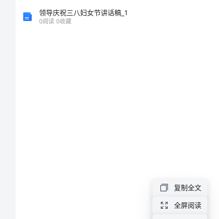
《香
领导庆祝三八妇女节讲话稿_1
0
阅读
0
收藏
港
美
海
洋
公
园
趣
事》
作
文
复制全文
期
全屏阅读