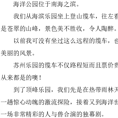
以前我可没有坐过这么远程的缆车，也没有在缆车上看过这么
丽的风景。
苏州乐园的缆车不仅路程短而且票价贵，而海洋公园的缆车可
从来都是的噢！
到了顶峰乐园，我们先是在热带雨林天地坐上橡皮筏，参加了
一趟惊心动魄的激流探险，接着又到海洋世界的海洋剧场，观看了
一场非常精彩的人与兽合演的独幕剧。
剧场里播放着优美的乐曲，海豚和海狮轮番登台表演，它们与
驯兽员配合得十分默契。
四头海豚的动作整齐划一，一会儿在水里齐头并进快速仰泳，
一会儿从水下跳到半空跟头连连，一会儿爬上舞台彬彬有礼地向观
众打招呼，一会儿又在水面上把斜射的喷泉当成跳高的横杆，小学