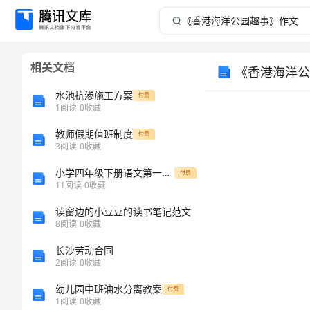
《香
港
相关文档
《香港海洋公
海
水池抗渗施工方案
付费
洋
1
阅读
0
收藏
教师假期值班制度
公
付费
3
阅读
0
收藏
园
小学四年级下册语文第一单元
付费
11
阅读
0
收藏
趣
读窗边的小豆豆的读书笔记范文
8
阅读
0
收藏
事》
长沙劳动合同
作
2
阅读
0
收藏
幼儿园中班油水分离教案
付费
文
1
阅读
0
收藏