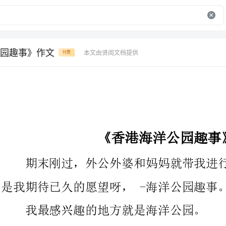
园趣事》作文
本文由贤阅文档提供
付费
《香港海洋公园趣事》作文
期末刚过，外公外婆和妈妈就带我进行了一次港澳之旅，这可
是我期待已久的愿望呀，-海洋公园趣事。
我最感兴趣的地方就是海洋公园。
海洋公园位于南海之滨。
我们从海滨乐园坐上登山缆车，往左看是蔚蓝的海水，往右看
是苍翠的山峰，景色美不胜收，令人陶醉。