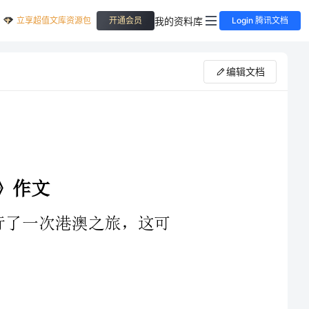
立享超值文库资源包
我的资料库
开通会员
Login 腾讯文档
编辑文档