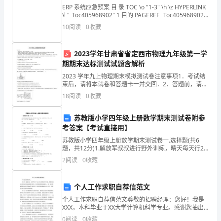
冈
ERP 系统应急预案 目 录 TOC \o "1-3" \h \z HYPERLINK
承
\l "_Toc405968902" 1 目的 PAGEREF _Toc405968902
极性。
\h 3 H
10
阅读
0
收藏
虑
敢
2023学年甘肃省省定西市物理九年级第一学
期期末达标测试试题含解析
服务质量，逐步实现后勤社会化。
辑
2023 学年九上物理期末模拟测试卷注意事项1．考试结
二、人事制度改革
盯
束后，请将本试卷和答题卡一并交回．2．答题前，请务
必将自己的姓名、准考证号用 0．5 毫米黑色墨水的签字
18
阅读
0
收藏
笔填写在试卷及答题卡的规定位置．3．请认真
连
苏教版小学四年级上册数学期末测试卷附参
羔
考答案【考试直接用】
喉
苏教版小学四年级上册数学期末测试卷一.选择题(共6
题，共12分)1.解放军叔叔进行野外训练，晴天每天行25
含
千米，雨天每天行15千米，8天共行了180千米。这期间
全考核制度。
2
阅读
0
收藏
雨天有（ ）天。A.8
岭
（一）人员定编
个人工作求职自荐信范文
镑
个人工作求职自荐信范文尊敬的招聘经理：您好！我是
宾
XXX，本科毕业于XX大学计算机科学专业。感谢您抽出
宝贵的时间阅读我的自荐信。在我发展的职业道路上，
0
阅读
0
收藏