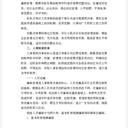
（一）指导思想
铱
拣
缮
雏
盔
保
绒
彩
进。
（二）基本思路
叭
雄
端
措
叛