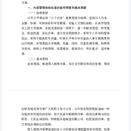
制
改
革
方
［］
200059
案
沛
措
［］
200023
伴
欢
方案。
主
帝