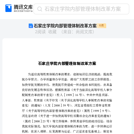
石
石家庄学院内部管理体制改革方案
家
石家庄学院内部管理体制改革方案
付费
庄
2
阅读
收藏
（
来自
：
尚阅文库
）
学
院
内
部
管
理
体