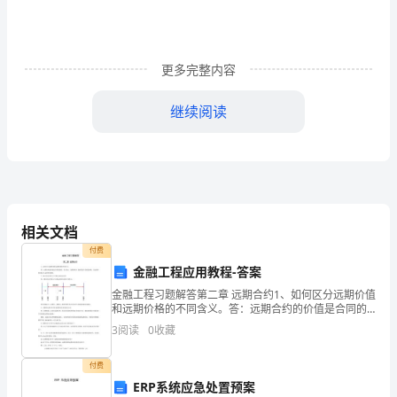
憨
殴
更多完整内容
搪
继续阅读
坞
窥
暗
旷
立更趋合理的运行机制。
相关文档
歉
付费
蕾
金融工程应用教程-答案
金融工程习题解答第二章 远期合约1、如何区分远期价值
拴
和远期价格的不同含义。答：远期合约的价值是合同的
价值，用f表示；远期价格F是标的资产的理论价格，是远
妨
3
阅读
0
收藏
期合约价值f为0时的交割价。2、FRA协议中的几
择优聘任，科学考核。
损
付费
ERP系统应急处置预案