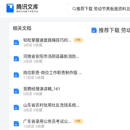
推
荐
相关文档
推荐下载 劳
下
轻松掌握速度跳绳技巧的教案
付费
载
3
阅读
0
收藏
河南省安阳市汤阴县最新消防设备操作员考试题库精品【名校卷】
劳
2
阅读
0
收藏
动
岗位职责-岗位工作职责制作版 精品
11
阅读
0
收藏
节
竞聘经理演讲稿_161
0
阅读
0
收藏
黑
山东省农村信用社反洗钱系统的设计与实现中期报告
板
3
阅读
0
收藏
广东省录用公务员考试公告2023年
付费
报
10
阅读
0
收藏