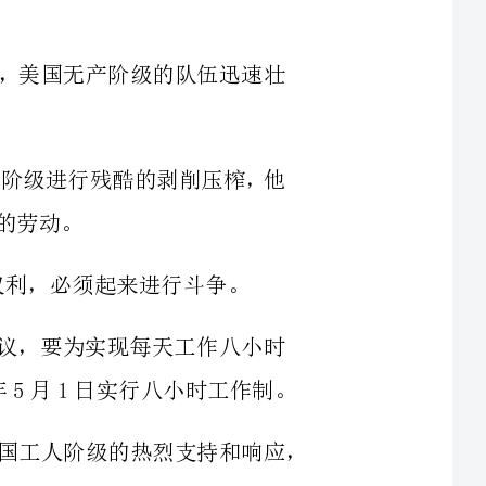
累，对工人阶级进行残酷的剥削压榨，他
人组织通过决议，要为实现每天工作八小时
而战斗，并且决定展开广泛的斗争，争取在1886年5月1日实行八小时工作制。
八小时工作制的口号提出后，立即得到美国全国工人阶级的热烈支持和响应，
国芝加哥等城市的35万工人举行大罢工和游行示威，