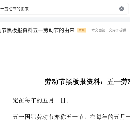
动节黑板报资料五一劳动节的由来
本文由第一文库网提供
付费
劳动节黑板报资料：五一劳动节的由来
定在每年的五月一日。
五一国际劳动节亦称五一节，在每年的五月一日。
它是全世界无产队级、劳动人民的共同节日。
19世纪80年代，随着资本主义
大，出现了波澜壮阔的工人运动。