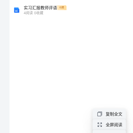
资
实习汇报教师评语
付费
4
阅读
0
收藏
料
五
一
劳
动
节
的
复制全文
由
全屏阅读