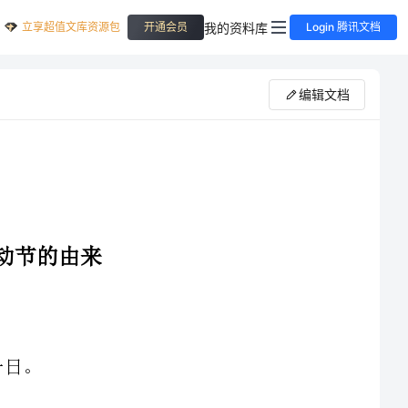
立享超值文库资源包
我的资料库
开通会员
Login 腾讯文档
编辑文档
进入垄断阶段，美国无产阶级的队伍迅速壮