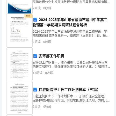
展指数得分企业发展指数得分南阳市玉鼎装饰材料有限
适
公司综合得分说明：企业发展指数根据企业规模、企业
2
阅读
0
收藏
创新、企业风险、企业活力四个维度对企业发展情况进
应
行评
付费
2024-2025学年山东省淄博市淄川中学高二
并
物理第一学期期末调研试题含解析
2024-2025学年山东省淄博市淄川中学高二物理第一学
应
期期末调研试题含解析一、单选题（本题共6小题，每题
4分，共24分）1、如图所示，矩形线圈与理想变压器原
对
2
阅读
0
收藏
线圈组成闭合电路，线圈在有界匀强磁场中绕垂
挑
安环部工作职责
战。
安环部工作职责一、核心职责1. 负责公司环境管理体系
的建立和运行，确保环境政策和目标的达成。2. 管理环
首
境管理体系文件，包括环境手册、程序文件、记录等，
17
阅读
0
收藏
以确保其有效性和及时更新。3. 负责组织和实施环
先，
我
口腔医院护士长工作计划样本（五篇）
注
口腔医院护士长工作计划样本一、加强护理安全管理，
完善护理风险防范措施，有效地回避护理风险，为病儿
提供优质、安全有序的护理服务。1、不断强化安全意识
意
6
阅读
0
收藏
教育，发现工作中的不安全因素时要及时提醒，并提出
整改措
到