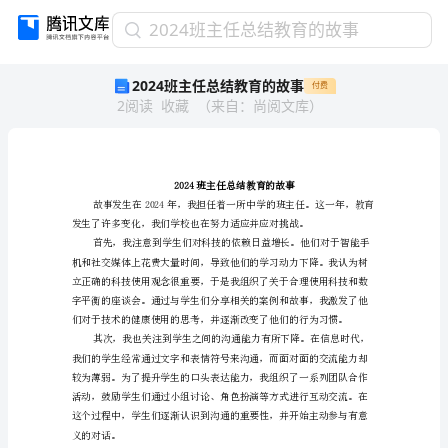
2024
2024班主任总结教育的故事
班
2024班主任总结教育的故事
付费
主
2
阅读
收藏
（
来自
：
尚阅文库
）
任
总
结
教
育
的
故