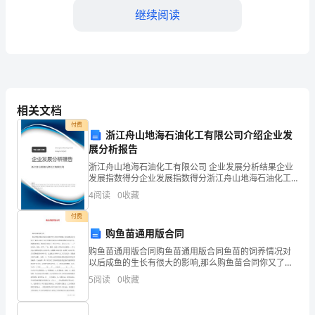
中
继续阅读
学
的
班
主
相关文档
付费
任。
浙江舟山地海石油化工有限公司介绍企业发
展分析报告
这
浙江舟山地海石油化工有限公司 企业发展分析结果企业
一
发展指数得分企业发展指数得分浙江舟山地海石油化工
有限公司综合得分说明：企业发展指数根据企业规模、
4
阅读
0
收藏
企业创新、企业风险、企业活力四个维度对企业发展情
年，
况进
付费
教
购鱼苗通用版合同
育
购鱼苗通用版合同购鱼苗通用版合同鱼苗的饲养情况对
以后成鱼的生长有很大的影响,那么购鱼苗合同你又了解
多少呢以下是在华律网小编为大家整理的购鱼苗合同范
发
5
阅读
0
收藏
文，感谢您的欣赏。购鱼苗合同范文一供方(甲方)：需
生