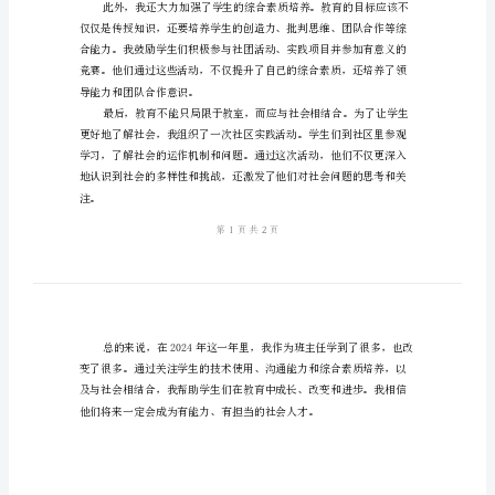
事
2024
班
主
任
总
结
教
育
的
义的对话。
故
事