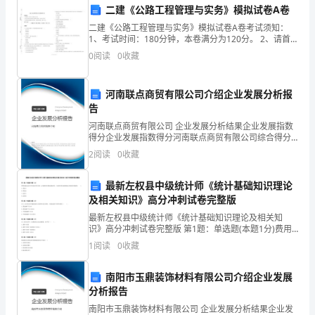
二建《公路工程管理与实务》模拟试卷A卷
了
二建《公路工程管理与实务》模拟试卷A卷考试须知：
许
1、考试时间：180分钟，本卷满分为120分。 2、请首
先按要求在试卷的指定位置填写您的姓名、准考证号等
0
阅读
0
收藏
多
信息。 3、请仔细阅读各种题目的回答要求，在密封
变
河南联点商贸有限公司介绍企业发展分析报
告
化，
河南联点商贸有限公司 企业发展分析结果企业发展指数
我
得分企业发展指数得分河南联点商贸有限公司综合得分
说明：企业发展指数根据企业规模、企业创新、企业风
2
阅读
0
收藏
们
险、企业活力四个维度对企业发展情况进行评价。该企
业的
学
最新左权县中级统计师《统计基础知识理论
及相关知识》高分冲刺试卷完整版
校
最新左权县中级统计师《统计基础知识理论及相关知
识》高分冲刺试卷完整版 第1题：单选题(本题1分)费用
也
是指企业在日常活动中发生的，会导致所有者权益减少
1
阅读
0
收藏
的，与向所有者分配利润无关的经济利益的( )。
在
南阳市玉鼎装饰材料有限公司介绍企业发展
努
分析报告
力
南阳市玉鼎装饰材料有限公司 企业发展分析结果企业发