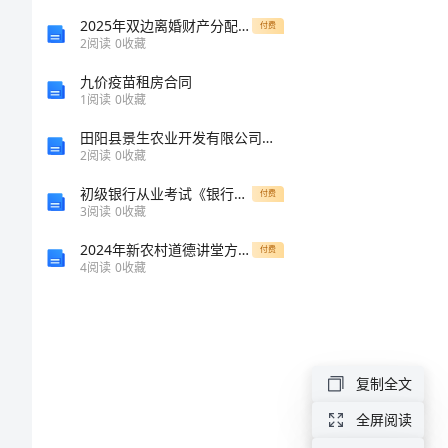
活
2025年双边离婚财产分配合同范文
付费
2
阅读
0
收藏
动，
九价疫苗租房合同
1
阅读
0
收藏
推
田阳县景生农业开发有限公司介绍企业发展分析报告
2
阅读
0
收藏
进
初级银行从业考试《银行业法律法规与综合能力》过关练习试题D卷
付费
“党
3
阅读
0
收藏
2024年新农村道德讲堂方案范本
付费
建
4
阅读
0
收藏
带
工
复制全文
建、
全屏阅读