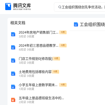
工
会
相关文档
工会组织围绕
组
2024年房地产销售部门工作总结
付费
织
3
阅读
0
收藏
2024年初三思想品德教学计划
围
付费
4
阅读
0
收藏
绕
门店工作规划0[修改版]
付费
3
阅读
0
收藏
创
土地费用包括哪些内容
付费
1
阅读
0
收藏
先
小学五年级上册数学期末考试试卷附完整答案【必刷】
付费
争
1
阅读
0
收藏
五年级上册品德班级生活中的民主泰山版ppt课件
优
2
阅读
0
收藏