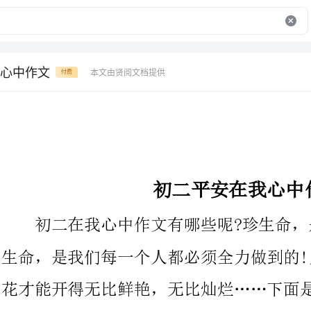
心中作文
本文由贤阅文档提供
付费
初二平安在我心中作文
初二在我心中作文有哪些呢?珍生命，是我们快乐的源泉;珍爱
生命，是我们每一个人都必须全力做到的!只
花才能开得无比鲜艳，无比灿烂……下面是的初二平安在我心中作
文，欢迎阅读参考!
平安，仿佛无形牵线系着每一个人。人们常说：“平安第
一。”所以，平安这个字眼一直萦绕着每个人的耳畔。从上学开