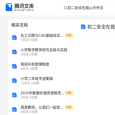
初
二
相关文档
初二安全在我
安
化工识图与CAD基础综合练习
付费
全
5
阅读
0
收藏
小学数学教学研究总结与实践
在
2
阅读
0
收藏
我
值班补助管理制度
0
阅读
0
收藏
心
小学二年级字谜集锦
13
阅读
0
收藏
中
2025年数据存储资源租赁合同提案
付费
作
3
阅读
0
收藏
感恩教师，让我们一起浓情表达
付费
文
4
阅读
0
收藏