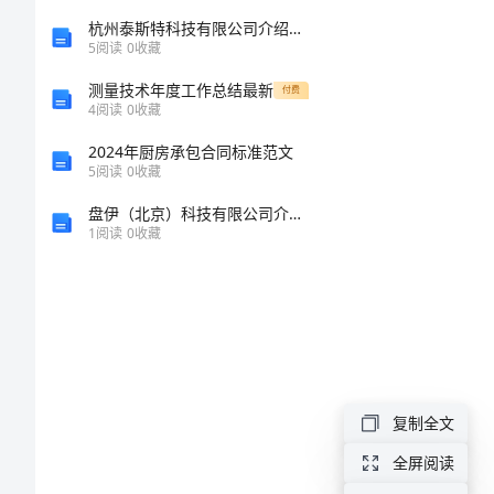
初
杭州泰斯特科技有限公司介绍企业发展分析报告
5
阅读
0
收藏
二
测量技术年度工作总结最新
付费
平
4
阅读
0
收藏
安
2024年厨房承包合同标准范文
5
阅读
0
收藏
在
盘伊（北京）科技有限公司介绍企业发展分析报告
我
1
阅读
0
收藏
心
中
作
文
复制全文
初
全屏阅读