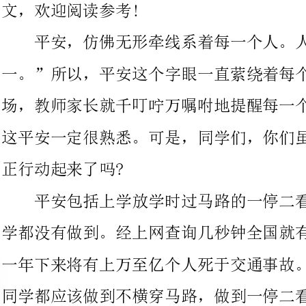
场，教师家长就千叮咛万嘱咐地提醒每一个注意平安。相信大家对
这平安一定很熟悉。可是，同学们，你们虽然理解平安，可你们真
正行动起来了吗?
平安包括上学放学时过马路的一停二看三通过。这一点很多同
学都没有做到。经上网查询几秒钟全国就有一个人死于交通事故。
一年下来将有上万至亿个人死于交通事故。这么惊人的数字，我们
同学都应该做到不横穿马路，做到一停二看三通过。
平安也包括少放烟花爆竹。还记得，近期发生的一起因烟花爆
竹爆炸事件，虽然烟花没有遇到火，但是这莫名其妙的爆炸也告诉
了我们烟花也是易燃危险物品，要尽量少接触这些易燃的危险物。
平安包括许多方面，从许多方面来讲，很多事物都存在一定的
平安隐患，所以我们要注意平安。大家因切记：“平安”不光挂在