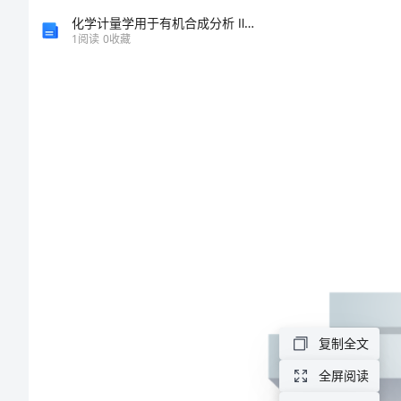
体
化学计量学用于有机合成分析 Ⅱ.呋喃催化加氢
1
阅读
0
收藏
验
室
布
置
及
简
介
复制全文
校
全屏阅读
园