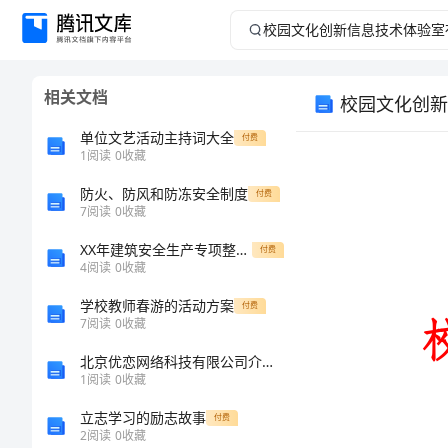
校
园
相关文档
校园文化创新
文
单位文艺活动主持词大全
付费
化
1
阅读
0
收藏
防火、防风和防冻安全制度
创
付费
7
阅读
0
收藏
新
XX年建筑安全生产专项整治实施方案
付费
4
阅读
0
收藏
信
学校教师春游的活动方案
付费
7
阅读
0
收藏
息
北京优恋网络科技有限公司介绍企业发展分析报告
技
1
阅读
0
收藏
立志学习的励志故事
付费
术
2
阅读
0
收藏