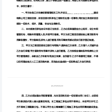
范
：(:
乙方身份证）
本
________
＿
____
＿
＿
＿
_
＿
___
书，供双方遵守：
＿