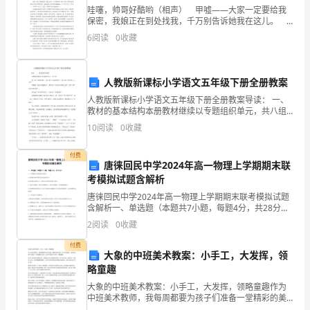
哇噻，帅哥好酷哟（相声） 甲嘘——大家一定要给我
_
保密，我娘正在到处找我，千万别告诉她我在这儿。
乙哇！大狗啊！多日不见，你小子也变酷啦！甲谁？
＿
6
阅读
0
收藏
啊！原来是你啊！吓了我一跳！乙怎么啦？甲别提啦！
外部关系。
都是
＿
人教版新课标小学语文五年级下册全册教案
＿
人教版新课标小学语文五年级下册全册教案导读： 一、
＿
教材的基本结构本册教材继续以专题组织单元，共八组
第一组“走进西部”，第二组“永远的童年”，第三组“语言的
10
阅读
0
收藏
____
-47- J2. ” 乙术 ，第四组“他们让
＿
现的技术难题。
付费
唐徕回民中学2024年高一物理上学期期末联
___
考模拟试题含解析
唐徕回民中学2024年高一物理上学期期末联考模拟试题
＿
含解析一、单选题（本题共7小题，每题4分，共28分）
1、下列物体可以看成质点的是（ ）A.跆拳道比赛中研
2
阅读
0
收藏
_
究运动员的动作时B.因为质点没有大小，所以
付费
＿
大象的中班美术教案：小手工，大发挥，领
款履行等实施全面监督管理。
略童趣
＿
大象的中班美术教案：小手工，大发挥，领略童趣作为
六、乙方权利和义务
_______
中班美术教师，我每周都要为孩子们准备一堂精彩的美
术课。在今天的课程中，我特别为孩子们准备了一堂有