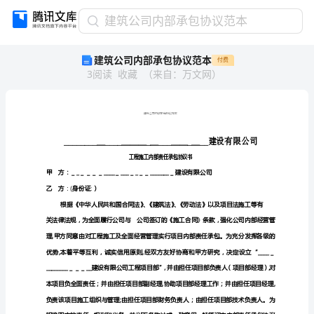
建
建筑公司内部承包协议范本
筑
建筑公司内部承包协议范本
付费
公
3
阅读
收藏
（
来自
：
万文网
）
司
内
部
承
包
_
_
_
_
_
_
_
_
＿
_
_
_
_
＿
＿
＿
_
＿
_
_
协
工
程
施
工
内
部
责
任
议