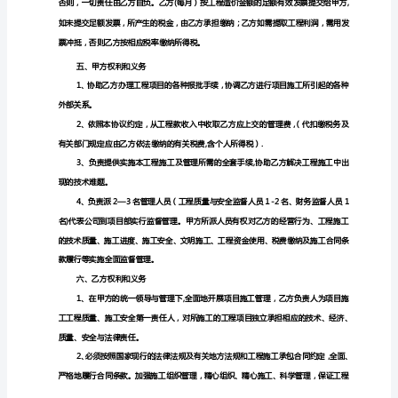
＿
_
＿
部的一切技术、经济
__
建
设
有
限
公
司
工
程
施