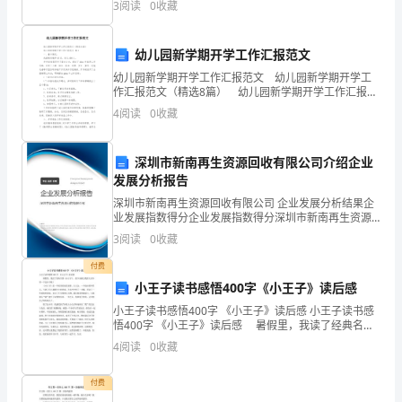
3
阅读
0
收藏
趣的手工课，让孩子们通过手工制作，领略童趣。本次
＿
手工制作
建
幼儿园新学期开学工作汇报范文
设
幼儿园新学期开学工作汇报范文 幼儿园新学期开学工
质量、安全与法律责任。
作汇报范文（精选8篇） 幼儿园新学期开学工作汇报范
文 篇1 一、基本情况。 我园现有教师45名，幼儿458
有
4
阅读
0
收藏
人。 开学前我园召开了园办公
限
深圳市新南再生资源回收有限公司介绍企业
公
发展分析报告
司
深圳市新南再生资源回收有限公司 企业发展分析结果企
业发展指数得分企业发展指数得分深圳市新南再生资源
回收有限公司综合得分说明：企业发展指数根据企业规
乙
3
阅读
0
收藏
模、企业创新、企业风险、企业活力四个维度对企业发
展情
方：
付费
小王子读书感悟400字《小王子》读后感
(身
小王子读书感悟400字 《小王子》读后感 小王子读书感
悟400字 《小王子》读后感 暑假里，我读了经典名著
份
《小王子》，接下来就让我给大家介绍一下这本书吧！
4
阅读
0
收藏
《小王子》是一个很美的童话故事。主人
证:）
付费
根