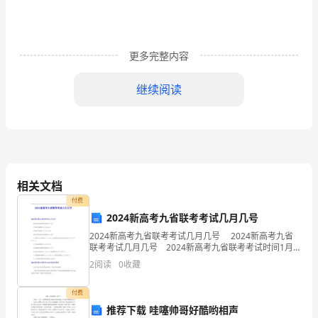
工
内
更多完整内容
部
责
继续阅读
任
承
包
协
相关文档
付费
议
2024新高考九省联考考试几月几号
书
2024新高考九省联考考试几月几号 2024新高考九省
联考考试几月几号 2024新高考九省联考考试时间1月
甲
19日 上午语文考试时间：9：00-11：30 下午数学考
2
阅读
0
收藏
试时间：15：00-17：
票冲抵，否则乙方按相应税率缴纳所得税。
方：
付费
＿
五、甲方权利和义务
推荐下载 哇噻帅哥好酷哟相声