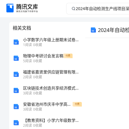
2024
年
相关文档
2024年自
自
小学数学六年级上册期末试卷及参考答案(a卷)
动
1
阅读
0
收藏
检
物理中考研讨会发言稿
付费
5
阅读
0
收藏
测
福建省嘉贤里供应链管理有限公司介绍企业发展分析报告
2
阅读
0
收藏
生
区块链技术创造共享经济模式新变革
3
阅读
0
收藏
产
安徽省池州市庆丰中学高二化学联考试卷含解析
付费
线
3
阅读
0
收藏
【教育资料】小学六年级数学教案：米和米以内长度单位的换算
项
2
阅读
0
收藏