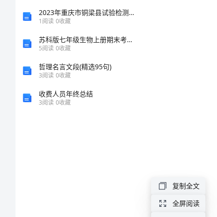
目
2023年重庆市铜梁县试验检测师之交通工程考试题库及参考答案（典型题）
1
阅读
0
收藏
深
苏科版七年级生物上册期末考试卷【及答案
5
阅读
0
收藏
度
哲理名言文段(精选95句)
3
阅读
0
收藏
研
收费人员年终总结
究
3
阅读
0
收藏
分
析
报
复制全文
告
全屏阅读
自