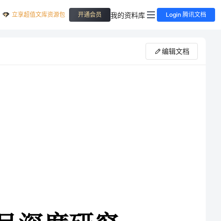
立享超值文库资源包
我的资料库
开通会员
Login 腾讯文档
编辑文档