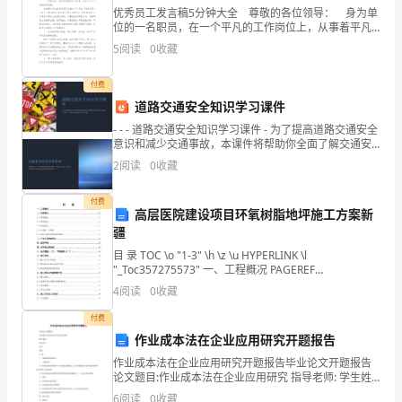
考
优秀员工发言稿5分钟大全 尊敬的各位领导： 身为单
B.不同级别材料,必须使用电熔连接
试
位的一名职员，在一个平凡的工作岗位上，从事着平凡
的工作。如何成为优秀员工，恐怕是每个员工的梦想。
5
阅读
0
收藏
如何超越大多数员工，使自己成为一名优秀员工呢?我
D
C.施工前应对连接参数进行试验
付费
卷
D.在热熔连接组对前,应清除表皮的氧化层
道路交通安全知识学习课件
附
- - - 道路交通安全知识学习课件 - 为了提高道路交通安全
意识和减少交通事故，本课件将帮助你全面了解交通安
散到场区外。
答
全知识，并提供宝贵的
2
阅读
0
收藏
A.1.5B.2
案
付费
高层医院建设项目环氧树脂地坪施工方案新
考
C.2.5D.3
疆
试
目 录 TOC \o "1-3" \h \z \u HYPERLINK \l
"_Toc357275573" 一、工程概况 PAGEREF
须
A.0.1m
_Toc357275573 \h 3 HYPERL
4
阅读
0
收藏
知：
B.0.15m
付费
作业成本法在企业应用研究开题报告
1、
C.0.20m
作业成本法在企业应用研究开题报告毕业论文开题报告
考
论文题目:作业成本法在企业应用研究 指导老师: 学生姓
D.0.25m
名: 学号: 班级: 目 录 一、选题的背景和意义 二、文献综
6
阅读
0
收藏