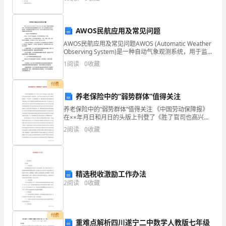
试
述 2.1作业成本法理论的产生与发
时
A.0号块→主梁节段→边跨合龙段→中
AWOS民航应用及常见问题
间：
AWOS民航应用及常见问题AWOS (Automatic Weather
B.0号块→主梁节段→中跨合龙段→边
Observing System)是一种自动气象观测系统，用于监测
180
机场及航空器周围天气状况，并向飞行员提供实时的气
1
阅读
0
收藏
C.主梁节段→0号块→边跨合龙段→中
象信息，以帮
分
D.主梁节段→0号块→中跨合龙段→边
付费
钟，
2
14
第页共页
养老保险中的“弱势群体”值得关注
满
养老保险中的“弱势群体”值得关注 《中国劳动保障报》
在××年月日和月日的头版上刊登了《胜了官司也高兴不
分
起来》版权所有，全国公务员共同的天地!和《退休金缘
2
阅读
0
收藏
何成了“生活费”》这两篇报道。前一篇报道的
为
120
精选税收激励工作办法
分。
2
阅读
0
收藏
2、
请
付费
重难点解析四川遂宁二中数学人教版七年级