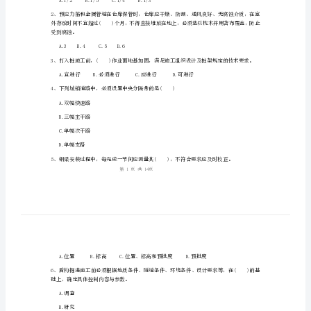
程
管
理
与
姓名:_________
实
考号:_________
务》
模
拟
A.1/2B.1/5C.1/4D.1/3
考