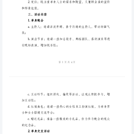
方
更加精彩、有创意的方案。
案
一、活动目标
2024
光
了解和融洽感；
棍
节
活
3.提高企业形象和
动
策
二、活动主题和定位
划
1.主题：单身狂欢
设
计