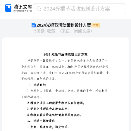
2024
2024光棍节活动策划设计方案
光
2024光棍节活动策划设计方案
付费
棍
5
阅读
收藏
（
来自
：
尚阅文库
）
节
活
动
策
划
设
计