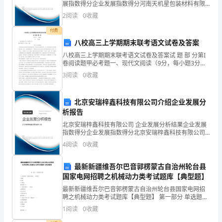
机
展指数得分企业发展指数得分河南天机星包装材料有限
公司综合得分说明：企业发展指数根据企业规模、企业
2
阅读
0
收藏
会。
创新、企业风险、企业活力四个维度对企业发展情况进
行评
付费
2024
八校高三上学期期末联考语文试卷及答案
年
八校高三上学期期末联考语文试卷及答案试 题 部 分第I
卷阅读题甲必考题一、现代文阅读（9分，每小题3分）
的
阅读下面的文字，完成1～3题。忧乡土文学的发展文化
3
阅读
0
收藏
的发展与社会的近代化是紧密相关的。从
光
北京安瑞梓鑫科技有限公司介绍企业发展分
棍
析报告
节
北京安瑞梓鑫科技有限公司 企业发展分析结果企业发展
指数得分企业发展指数得分北京安瑞梓鑫科技有限公司
活
综合得分说明：企业发展指数根据企业规模、企业创
4
阅读
0
收藏
新、企业风险、企业活力四个维度对企业发展情况进行
动
评价。
最新新疆维吾尔巴音郭楞蒙古自治州轮台县
已
国家电网招聘之机械动力类考试题库【典型题】
经
最新新疆维吾尔巴音郭楞蒙古自治州轮台县国家电网招
聘之机械动力类考试题库【典型题】 第一部分 单选题
(50题) 1、滑动轴承一般用在转速( )的场合。A.较低B.很
非
1
阅读
0
收藏
高C.不确定【答案】：B2、