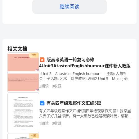
继续阅读
一，
它
的
到
加互动性；
相关文档
来
付费
版高考英语一轮复习必修
为
4Unit3AtasteofEnglishhumour课件新人教版
士和女士搭建交流平台；
单
- Unit 3 A taste of English humour - 主题: 人与社
会 子话题: 艺术 对应教材: 必修2 Unit 5 Music; 必
身
2
阅读
0
收藏
的纪念品。
人
2.单身交友活动
有关四年级观察作文汇编5篇
士
有关四年级观察作文汇编5篇四年级观察作文 篇1 我家里
提
头养了好几盆绿萝，有一大部分已经是枝繁叶茂，郁郁
苍苍，还有一小部分还是嫩绿的小苗儿哩！ 绿萝主要分
1
阅读
0
收藏
供
为三部分，分别是：根、茎、叶。它
与者的信息，确保匹配度；
了
付费