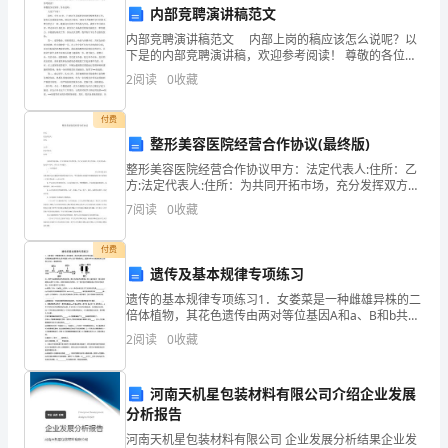
内部竞聘演讲稿范文
一
交流；
内部竞聘演讲稿范文 内部上岗的稿应该怎么说呢？以
下是的内部竞聘演讲稿，欢迎参考阅读！ 尊敬的各位领
个
导、各位老师： 大家下午好！ 我叫，今年42岁。于
2
阅读
0
收藏
20XX年从部转业来到党校财务处工作，我
展
付费
示
整形美容医院经营合作协议(最终版)
3.光棍节线上活动
自
整形美容医院经营合作协议甲方：法定代表人:住所：乙
方:法定代表人:住所：为共同开拓市场，充分发挥双方经
己、
营优势，甲乙双方就经营合作事宜，经友好协商，达成
7
阅读
0
收藏
如下协议，供双方共同遵守。一、合作形式甲方利用现
有
聚
付费
集
遗传及基本规律专项练习
遗传的基本规律专项练习1．女娄菜是一种雌雄异株的二
在
倍体植物，其花色遗传由两对等位基因A和a、B和b共同
控制(如图甲所示).其中基因A和a位于常染色体上，基因B
2
阅读
0
收藏
一
和b在性染色体上(如图乙所示)。请据图回答
起
动，与观众互动、送福利。
河南天机星包装材料有限公司介绍企业发展
的
分析报告
4.亲子活动
河南天机星包装材料有限公司 企业发展分析结果企业发