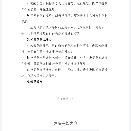
和形象包装。
方
三、活动内容
案
1.单身晚会
光
棍
节
氛；
是
中
行现场表演，增加娱乐性；
国
传
统
节
日
更多完整内容
之