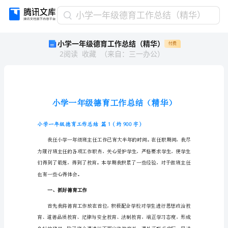
小
小学一年级德育工作总结（精华）
学
小学一年级德育工作总结（精华）
付费
一
2
阅读
收藏
（
来自
：
三一办公
）
年
级
德
育
工
作
总