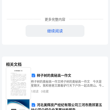
作
总
结
更多完整内容
篇
继续阅读
1（约
900
让我的班工作轻松了很多。
字）
我
相关文档
三、抓好班集体建设
任
柿子树的奥秘高一作文
小
柿子树的奥秘高一作文柿子树的奥秘高一作文 今天是
学
星期天，我和爸爸又跟着驴行天下户外一起去爬山。今
天我们爬的是邹平第一高峰涞湖顶，上山一路上都很好
1
阅读
0
收藏
走，下山的时候，我们从山谷里下，有很多雪特别滑，
一
不好
年
河北美辉房产经纪有限公司三河市燕郊第五
分公司介绍企业发展分析报告