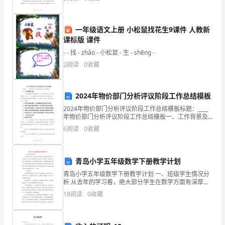
作，取得了显著的成效。为贯彻落实习近平生态
间。
地，尽力把自己的本职工作做好。
在
一年级语文上册 小松鼠找花生9课件 人教新
课标版 课件
任
一、本年级组现状
- - 找 - zhǎo - 小松鼠 - 生 - shēnɡ -
职
2
阅读
0
收藏
期
间，
2024年物价部门分析评议阶段工作总结模板
2024年物价部门分析评议阶段工作总结模板标题：____
我
年物价部门分析评议阶段工作总结模板一、工作背景及
目标____年是我国经济发展的关键一年，物价部门的工作
尽
6
阅读
0
收藏
显得尤为重要。在这一年，我们面临着诸多挑战
力
青岛小学五年级数学下册教学计划
履
青岛小学五年级数学下册教学计划 一、班级学生情况分
行
析 从去年的学习看，绝大部分学生在数学方面有深厚的
兴趣，学习刻苦认真，且有一部分数学特长生冒出来，
18
阅读
0
收藏
同时也有个别的后进生存在，成绩不
班
主