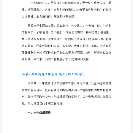
作
总
结
（精
二、抓好班干部队伍建设
华）
小
学
一
年
级
德
育
工