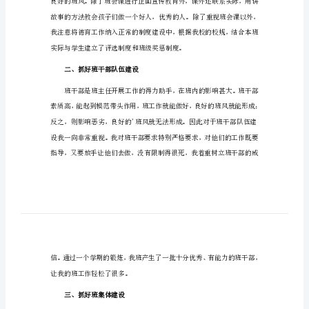
结
（精
华）
小
也有一些心得体会。
学
一
一、抓好德育工作
年
级
德
育
工