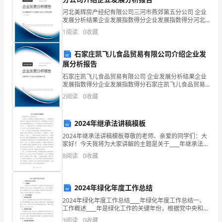
级
河北美辉房产经纪有限公司三河市燕郊第五分公司 企业
班
发展分析结果企业发展指数得分企业发展指数得分河北
美辉房产经纪有限公司三河市燕郊第五分公司综合得分
1
阅读
0
收藏
说明：企业发展指数根据企业规模、企业创新、企业风
主
险、
石家庄凯飞儿食品贸易有限公司介绍企业发
任
展分析报告
工
石家庄凯飞儿食品贸易有限公司 企业发展分析结果企业
发展指数得分企业发展指数得分石家庄凯飞儿食品贸易
作
有限公司综合得分说明：企业发展指数根据企业规模、
2
阅读
0
收藏
企业创新、企业风险、企业活力四个维度对企业发展情
已
况进
2024年继承法讲稿模板
有
2024年继承法讲稿模板尊敬的老师、亲爱的同学们：大
大
家好！今天我将为大家讲解的主题是关于____年继承法的
相关内容。随着社会的不断发展和进步，继承制度在人
8
阅读
0
收藏
半
们的日常生活中发挥着重要的作用。为了更好地适应
年
2024年绿化年度工作总结
的
2024年绿化年度工作总结____年绿化年度工作总结一、
工作概述____年是绿化工作的关键年份，根据党中央和国
时
家政府的决策部署，我单位在过去一年持续加强绿化工
3
阅读
0
收藏