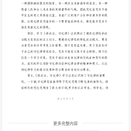
政
治，
守
纪
律》
学
习
中，
我
深
感
政
治
更多完整内容