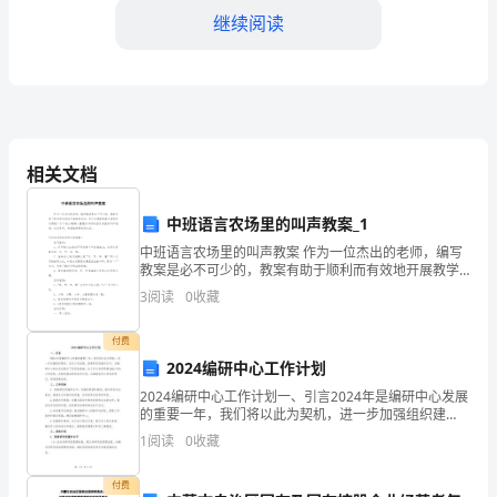
纪
继续阅读
律
的
重
要
相关文档
性
中班语言农场里的叫声教案_1
和
中班语言农场里的叫声教案 作为一位杰出的老师，编写
教案是必不可少的，教案有助于顺利而有效地开展教学
必
活动。那么写教案需要注意哪些问题呢？以下是小编精
3
阅读
0
收藏
心整理的中班语言农场里的叫声教案，仅供参考，希望
要
付费
性。
2024编研中心工作计划
政
2024编研中心工作计划一、引言2024年是编研中心发展
的重要一年，我们将以此为契机，进一步加强组织建
治
设、优化工作流程，提高研究质量和水平，为编研中心
1
阅读
0
收藏
的长远发展打下坚实的基础。本工作计划将明确2024
纪
付费