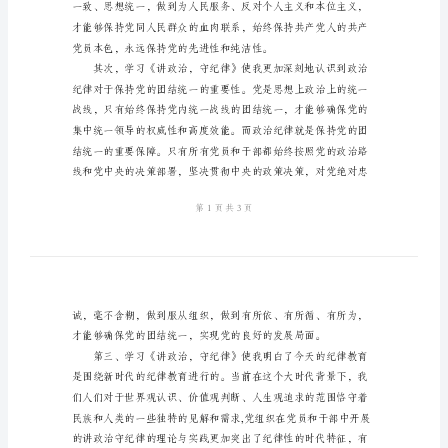
《讲
政
治，
守
纪
的组织纪律和廉洁纪律。
律》
学
习
心
得
在
《讲