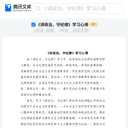
《讲
《讲政治，守纪律》学习心得
政
《讲政治，守纪律》学习心得
付费
治，
2
阅读
收藏
（
来自
：
尚阅文库
）
守
纪
律》
学
习
心
得