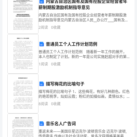
内蒙古自治区国有及国有控股企业经营者年
律
薪制期股激励机制指导意见
是
内蒙古自治区国有及国有控股企业经营者年薪制期股激
励机制指导意见内蒙古自治区人民__办公厅____国有及国
部发展新纪元的体现。
维
有控股企业经营者年薪制期股激励机制指导意见和区直
2
阅读
0
收藏
企业经营者收入激励约束试行办法___内政办字〔２
护
普通员工个人工作计划范例
党
普通员工个人工作计划范例 随着新一年工作的展开，
的
本人也制定了计划。新的一年是公司实施赶超对手的第
二年，也是出成果的关键年，针对公司发展的目标将把
1
阅读
0
收藏
加强和提高自身的综合素质和能力、不断求新求变做为
统
服务于
一
描写梅花的比喻句子
和
描写梅花的比喻句子 1、这些梅花，有好几种颜色。红色
的艳若桃李，灿如云霞；粉红的如描似画，柔情似水；
集
白色的冰肌玉骨，清白脱俗。如果把眼前的一山梅花作
8
阅读
0
收藏
一副活的画，那画家的本领可真了不起。
中
统
音乐名人广告词
一
重返未来——美国巨星迈克尔·波顿音乐会 迈克尔·波顿,
传奇歌手,作曲以及社会活动家。曾多次获得格莱美最佳