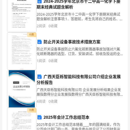
全，
2024-2025学年北京市十二中高一化学下册
急处理等方面。
期末经典试题含解析
本
五、事件应急处理
2024-2025学年北京市十二中高一化学下册期末经典试
文
题含解析注意事项:1．答题前，考生先将自己的姓名、准
考证号码填写清楚，将条形码准确粘贴在条形码区域
2
阅读
0
收藏
内。2．答题时请按要求用笔。3．请按照题号顺序
在
付费
对
防止开关设备事故技术措施方案
检
防止开关设备事故防止六氟化硫断路器事故加强对六氟
化硫断路器的选型、订货、安装调试、验收及投运的全
过程治理。应选择具有良好运行业绩和成熟制造阅历生
修
1
阅读
0
收藏
产厂家的产品。订货断路器应优先选用弹簧机构、液压
机构〔包
施
广西天臣栎智能科技有限公司介绍企业发展
工
分析报告
进行总结。
动
广西天臣栎智能科技有限公司 企业发展分析结果企业发
展指数得分企业发展指数得分广西天臣栎智能科技有限
六、安全管理效果评估
公司综合得分说明：企业发展指数根据企业规模、企业
火
4
阅读
0
收藏
创新、企业风险、企业活力四个维度对企业发展情况进
行评
作
付费
2025年会计工作总结范本
业
2025年会计工作总结范本随着____年的圆满结束，作为
公司会计部门的一员，我有幸参与并见证了公司财务运