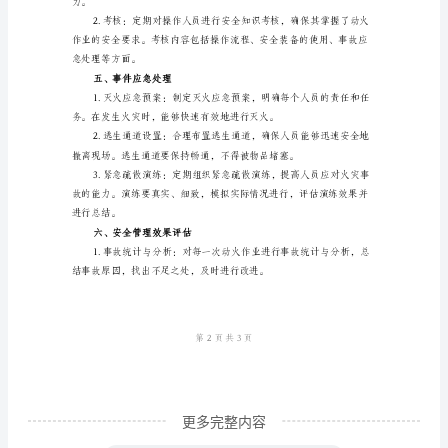
作
业
安全要求。
的
安
全
管
理
范
全可靠。
文
一、
背
景
更多完整内容
介