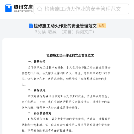
检
检修施工动火作业的安全管理范文
修
检修施工动火作业的安全管理范文
付费
施
3
阅读
收藏
（
来自
：
尚阅文库
）
工
动
火
作
业
的
一、背景介绍
安