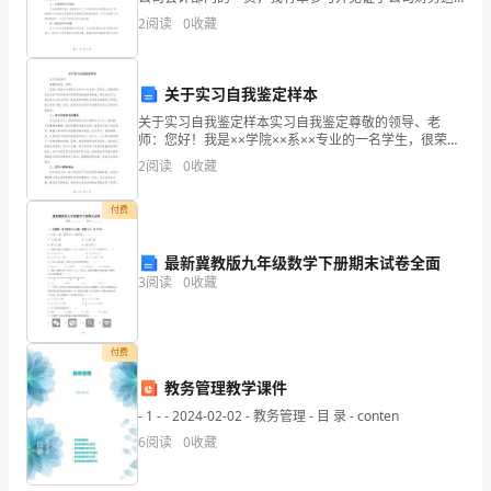
的
作的多个重要环节。在这一年中，我不仅在专业技能上
2
阅读
0
收藏
有所提升，也在团队协作和项目管理方面获得了宝贵的
安
全
关于实习自我鉴定样本
管
关于实习自我鉴定样本实习自我鉴定尊敬的领导、老
师：您好！我是××学院××系××专业的一名学生，很荣幸
理
能在企业实习的这段时间里得到您的指导和教诲。通过
2
阅读
0
收藏
本次实习，我对自己在专业知识、职业素养和团队合作
等方
进
付费
行
最新冀教版九年级数学下册期末试卷全面
介
3
阅读
0
收藏
绍。
动
付费
火
教务管理教学课件
- 1 - - 2024-02-02 - 教务管理 - 目 录 - conten
作
6
阅读
0
收藏
业