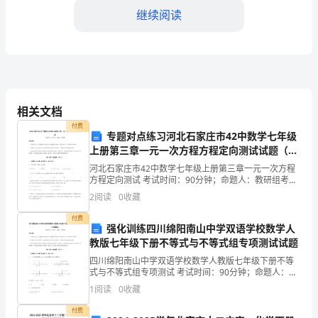
继续阅读
绍
为
了
保
相关文档
障
理的连续性和有效性。
付费
专题对点练习河北石家庄市42中数学七年级
施
四、培训与考核
上册第三章一元一次方程方程定向测试试题（含
详细解析）
工
河北石家庄市42中数学七年级上册第三章一元一次方程
方程定向测试 考试时间：90分钟；命题人：教研组考生
过
注意：1、本卷分第I卷（选择题）和第Ⅱ卷（非选择题）
2
阅读
0
收藏
两部分，满分100分，考试时间90分钟2、答卷
程
付费
强化训练四川绵阳南山中学双语学校数学人
中
教版七年级下册不等式与不等式组专项测试试题
力。
四川绵阳南山中学双语学校数学人教版七年级下册不等
的
式与不等式组专项测试 考试时间：90分钟；命题人：教
研组考生注意：1、本卷分第I卷（选择题）和第Ⅱ卷（非
安
1
阅读
0
收藏
选择题）两部分，满分100分，考试时间90分钟2
付费