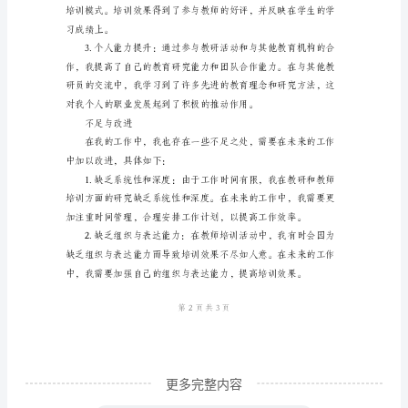
员
个
人
工
案，并进行了相关研究。
作
工作成果与收获
总
结
和收获，具体如下：
范
本
个
人
工
更多完整内容
作