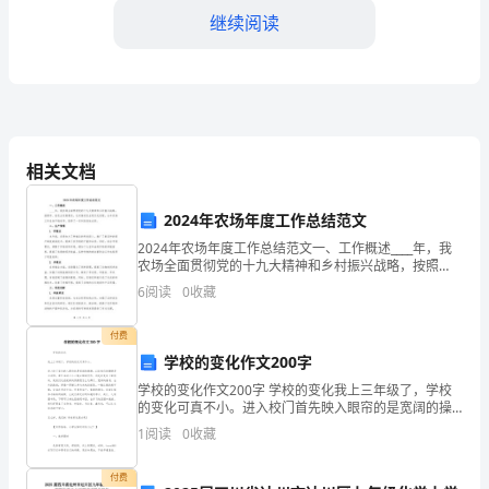
总
继续阅读
结
时
间
相关文档
过
得
2024年农场年度工作总结范文
真
2024年农场年度工作总结范文一、工作概述____年，我
农场全面贯彻党的十九大精神和乡村振兴战略，按照
市、县农业发展要求，扎实推进农业现代化进程，全年
快，
6
阅读
0
收藏
农场工作总体平稳有序、取得了一系列阶段性成果。
二、
眨
付费
学校的变化作文200字
眼
学校的变化作文200字 学校的变化我上三年级了，学校
间
的变化可真不小。进入校门首先映入眼帘的是宽阔的操
场。以前我们的操场是水泥的，课外活动不小心就会摔
1
阅读
0
收藏
已
倒受伤，而现在变成了橡胶的，使我们这些
习成绩上。
经
付费