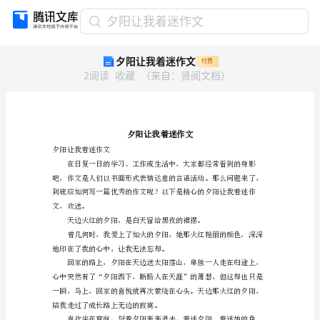
夕
夕阳让我着迷作文
阳
夕阳让我着迷作文
付费
让
2
阅读
收藏
（
来自
：
贤阅文档
）
我
着
迷
作
文
夕
夕阳让我着迷作文
阳