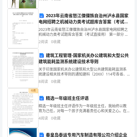
达
2023年云南省怒江傈僳族自治州泸水县国家
意
电网招聘之机械动力类考试题库含答案（考试直
接用）
的
2023年云南省怒江傈僳族自治州泸水县国家电网招聘之
机械动力类考试题库含答案（考试直接用） 第一部分 单
选题(50题) 1、在最短与最长杆之和小于其它两杆之和
言
2
阅读
0
收藏
时，与最短杆相邻任一杆为机架时，该机
语
建筑工程管理-国家机关办公建筑和大型公共
建筑能耗监测系统建设技术导则
活
关于印发国家机关办公建筑和大型公共建筑能耗监测系
动。
统建设相关技术导则的通知建科〔20XX〕114号各省、
自治区建设厅，直辖市、计划单列市建委（建设
8
阅读
0
收藏
那
局）： 为贯彻落实《国务院关于印发节能减排综合性
工作方
付费
么
精选一年级班主任评语
问
精选一年级班主任评语作为一年级班主任，我始终以教
育为己任，对每一个孩子充满着责任心和关爱之心。在
题
这一年里，我收获了很多，每一个孩子都给了我惊喜和
4
阅读
0
收藏
希望。以下是我对这些可爱的一年级学生的精选评语，
希望每一
来
秦皇岛泰运专用汽车制造有限公司介绍企业