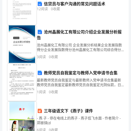
信贷员与客户沟通的常见问题话术
吧，
12
阅读
0
收藏
作
文
沧州晶展化工有限公司介绍企业发展分析报
是
告
沧州晶展化工有限公司 企业发展分析结果企业发展指数
人
得分企业发展指数得分沧州晶展化工有限公司综合得分
说明：企业发展指数根据企业规模、企业创新、企业风
们
3
阅读
0
收藏
险、企业活力四个维度对企业发展情况进行评价。该企
业的
以
教师党员自我鉴定与教师入党申请书合集
书
最新教师党员自我鉴定与最新教师入党申请书合集最新
教师党员自我鉴定最新教师党员自我鉴定光阴似箭，日
面
月如梭•在党组织及教育部门相关领导的关怀和大力支持
1
阅读
0
收藏
下，并经过 一年多的努力工作和不断学习，我在教育方
形
面，
式
三年级语文下《燕子》课件
表
- 燕 子 - 停在电线上的燕子 - 燕子低飞水面 - 作者简介 -
郑振铎(d
情
6
阅读
0
收藏