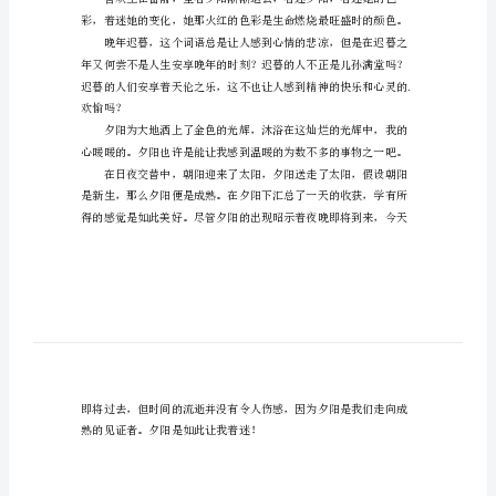
让
我
着
文，欢送。
迷
作
文
地印在了我的心中，让我无法忘却。
夕
阳
让
我
陪我走过了成长路上无边的寂寞。
着
迷
作