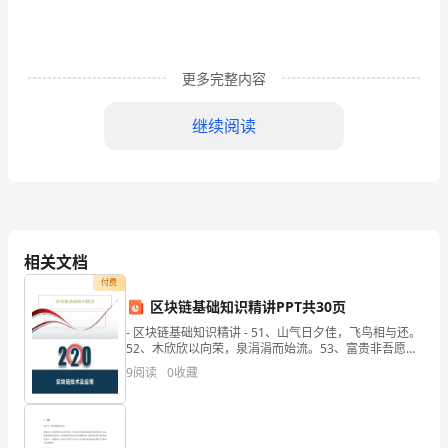
生
活
更多完整内容
中，
大
继续阅读
家
都
熟的见证者。夕阳是如此让我着迷！
经
常
相关文档
付费
看
区块链基础知识精讲PPT共30页
到
- 区块链基础知识精讲 - 51、山气日夕佳，飞鸟相与还。
52、木欣欣以向荣，泉涓涓而始流。53、富贵非吾愿，
的
帝乡不可期。54、雄发指危冠，猛气冲长缨。55、土地
9
阅读
0
收藏
平旷，屋舍俨然，
身
影