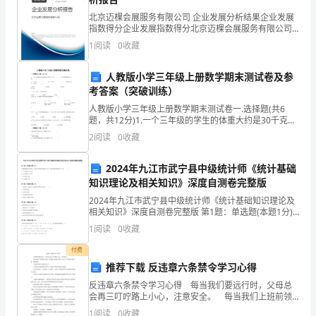
分
北京迈棵会展服务有限公司 企业发展分析结果企业发展
钟。
指数得分企业发展指数得分北京迈棵会展服务有限公司
综合得分说明：企业发展指数根据企业规模、企业创
1
阅读
0
收藏
新、企业风险、企业活力四个维度对企业发展情况进行
其
评价。
人教版小学三年级上册数学期末测试卷及参
中，
速等不文明现象，可谓比比皆是。
考答案（突破训练）
阅
人教版小学三年级上册数学期末测试卷一.选择题(共6
题，共12分)1.一个三年级的学生的体重大约是30千克，
读
（ ）学生的体重大约1吨。A.二十几个 B.三十几个 C
2
阅读
0
收藏
给
少。
2024年九江市武宁县中级统计师《统计基础
定
知识理论及相关知识》深度自测卷完整版
2024年九江市武宁县中级统计师《统计基础知识理论及
资
相关知识》深度自测卷完整版 第1题：单选题(本题1分)
在规模报酬不变阶段，若劳动力的使用量增加10%，而
料
1
阅读
0
收藏
资本的使用量不变，则（ ）。A.产出增加大
参
付费
推荐下载 反违章六条禁令学习心得
照
反违章六条禁令学习心得 每当我们要远行时，父母总
会再三叮咛路上小心，注意安全。 每当我们上班前领
时
导也会一再强调上班要安全第一安全二字时时在我们耳
1
阅读
0
收藏