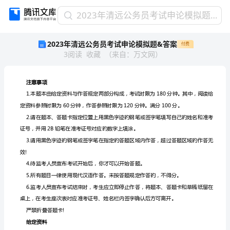
2023
2023年清远公务员考试申论模拟题&答案
年
2023年清远公务员考试申论模拟题&答案
付费
清
3
阅读
收藏
（
来自
：
万文网
）
远
公
务
员
注意事项
考
试
申