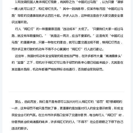
论
模
效!
拟
题
&
答
案
严禁折叠答题卡!
注
给定资料
意
事