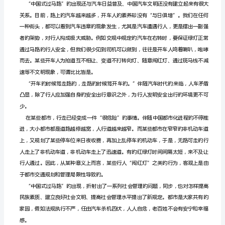
项
1.
识淡薄所致。
本
题
本
由
给
定
资
料
与
作
答