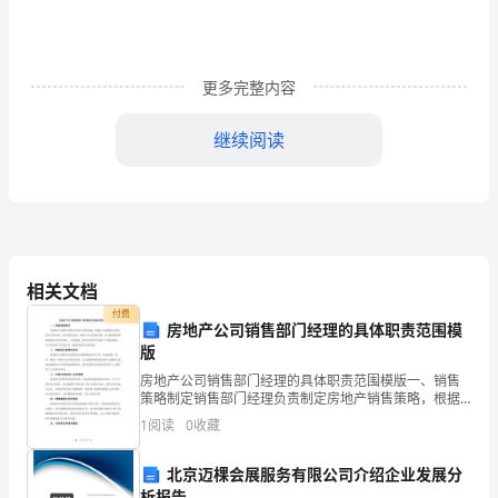
规
定
两
更多完整内容
部
继续阅读
分
构
成，
考
相关文档
违法旳脚步。
试
付费
房地产公司销售部门经理的具体职责范围模
时
版
房地产公司销售部门经理的具体职责范围模版一、销售
限
策略制定销售部门经理负责制定房地产销售策略，根据
公司的整体发展目标和市场环境，制定销售目标、销售
1
阅读
0
收藏
为
计划及销售预算。他/她需要调研市场需求和竞争情况，
分析数
180
北京迈棵会展服务有限公司介绍企业发展分
析报告