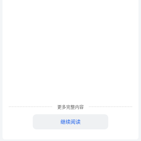
计
出
库
管
理
员
考
核
指
更多完整内容
标
序号
设
继续阅读
1
计
2