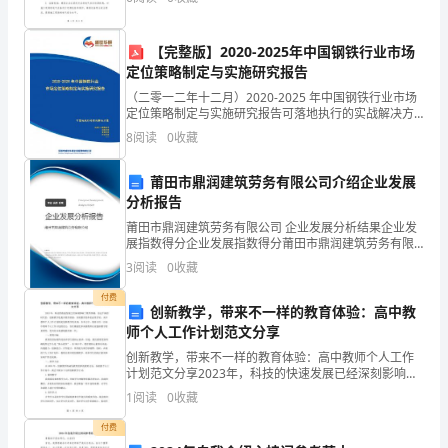
合理布置和使用可靠性，避免电气安全隐患。2. 装备完
库
主
【完整版】2020-2025年中国钢铁行业市场
定位策略制定与实施研究报告
管
（二零一二年十二月）2020-2025 年中国钢铁行业市场
定位策略制定与实施研究报告可落地执行的实战解决方
的
案让每个人都能成为战略专家管理专家行业专家……
8
阅读
0
收藏
2020-2025 年中国钢铁行业市场定位策略制
带
莆田市鼎润建筑劳务有限公司介绍企业发展
领
分析报告
下
莆田市鼎润建筑劳务有限公司 企业发展分析结果企业发
展指数得分企业发展指数得分莆田市鼎润建筑劳务有限
完
公司综合得分说明：企业发展指数根据企业规模、企业
3
阅读
0
收藏
创新、企业风险、企业活力四个维度对企业发展情况进
行评
成
付费
创新教学，带来不一样的教育体验：高中教
各
师个人工作计划范文分享
创新教学，带来不一样的教育体验：高中教师个人工作
类
计划范文分享2023年，科技的快速发展已经深刻影响了
教育领域。在这个新的时代里，创新教学是提升教育质
存
1
阅读
0
收藏
量，实现教育变革的必要手段。高中教师个人工作计划
则是
付费
储