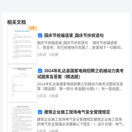
出
库
3
相关文档
管
付费
理
国庆节祝福语录_国庆节庆祝语句
4
员
国庆节祝福语录_国庆节庆祝语句 国庆节祝福语录
管
1、我宣布：你已经被快乐包围了，赶紧抛下一切郁闷向
幸福投降，我不会伤害你，只将你关在健康、甜蜜、幸
的
2
阅读
0
收藏
运的牢房里一生一世。祝你国庆快乐! 2、在我的
5
主
2024年札达县国家电网招聘之机械动力类考
要
试题库及答案（精选题）
职
2024年札达县国家电网招聘之机械动力类考试题库及答
案（精选题） 第一部分 单选题(50题) 1、有一直齿园柱
齿轮，m＝4，Z＝36，它的齿高为( )A.4B.9C.5D.10【答
责
2
阅读
0
收藏
案】：B2
是
建筑企业施工现场电气安全管理规定
在
建筑企业施工现场电气安全管理规定建筑企业施工现场
的电气安全管理必须遵循以下规定：1. 设计合理：电气
出
布置设计必须符合国家电气安全标准，确保电气设备的
6
阅读
0
收藏