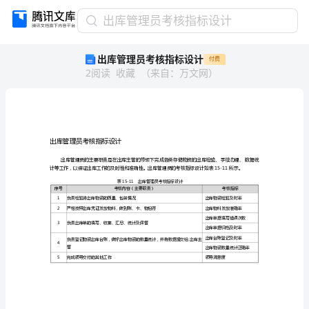
出
出库管理员考核指标设计
库
出库管理员考核指标设计
付费
管
2
阅读
收藏
（
来自
：
万文网
）
理
员
考
核
指
标
设