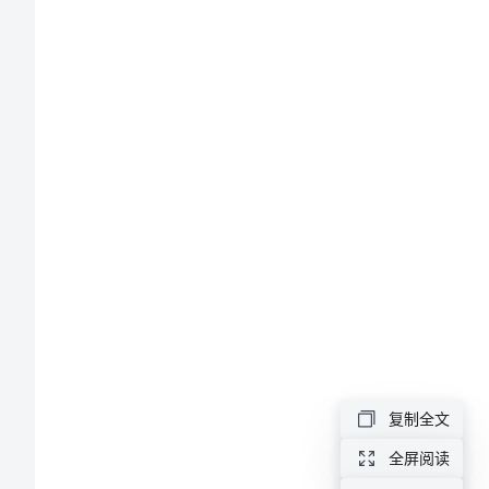
策
划
5
篇
教
师
说
课
比
赛
复制全文
活
全屏阅读