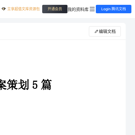
立享超值文库资源包
我的资料库
开通会员
Login 腾讯文档
编辑文档