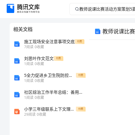
教
师
相关文档
教师说课比赛
说
施工现场安全注意事项交底
付费
课
7
阅读
0
收藏
刘思叶作文范文
比
付费
1
阅读
0
收藏
赛
5全力促进乡卫生院防控工作措施
付费
1
阅读
0
收藏
活
社区综治工作半年总结：善用资源，让社区更加和谐
1
阅读
0
收藏
动
小学三年级联系上下文理解词语的方法
付费
方
29
阅读
0
收藏
案