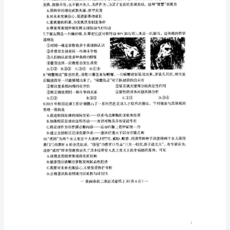
（扫
描
版）
安
徽
省
淮
南
市
高
二
政