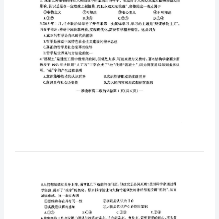
上
学
期
期
末
考
试
试
题