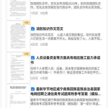
淮
加强团队合作，优化业务流程2023年，如何加强团队合
作，优化业务流程在现代商业中，团队合作和业务流程
南
是实现商业成功的重要因素。然而，要取得更好的业务
1
阅读
0
收藏
成果和实现企业的长期发展，需要加强团队合作、优化
市-
业务
付费
学
消防知识作文范文
第
消防知识作文范文 火是人类文明的象征，现代社会里
人们的生活一天都离不开火，假如没有了火，人类不知
一
将会怎样？关于消防知识作文需要怎么写呢？我们不妨
4
阅读
0
收藏
来参考下范文吧！以下是为大家搜集提供到的消防知识
作文
学
付费
人员设备资金等方面具有相应施工能力承诺
期
书
期
仅供个人参照人员、设备、资本等方面拥有相应的施工
能力许诺书篇一：许诺书1）保证连续施工许诺在甲方资
末
本暂不到位的情况下，可垫付部分资本，保证工程施工
5
阅读
0
收藏
的连续性。充散发挥公司自有大量施工设备的优势，在
甲方资
检
最新毕节地区威宁彝族回族苗族自治县国家
测
电网招聘之通信类考试题库附参考答案（模拟
题）
最新毕节地区威宁彝族回族苗族自治县国家电网招聘之
高
通信类考试题库附参考答案（模拟题） 第一部分 单选题
(50题) 1、通信系统可分为基带传输和频带传输，以下属