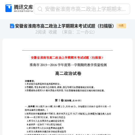
安
安徽省淮南市高二政治上学期期末考试试题（扫描版）
徽
安徽省淮南市高二政治上学期期末考试试题（扫描版）
付费
省
2
阅读
收藏
（
来自
：
三一办公
）
淮
南
市
高
二
政
治