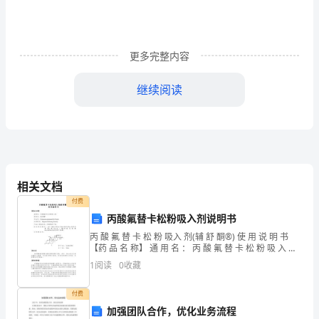
治
上
学
更多完整内容
期
继续阅读
期
末
考
试
相关文档
试
付费
丙酸氟替卡松粉吸入剂说明书
题
丙 酸 氟 替 卡 松 粉 吸入 剂(辅 舒 酮®) 使 用 说 明 书
（扫
【药 品 名 称】 通 用 名 ： 丙 酸 氟 替 卡 松 粉 吸 入 剂
商 品 名 ： 辅 舒 酮® 英 文 名 ： Flu
1
阅读
0
收藏
描
版）
付费
加强团队合作，优化业务流程