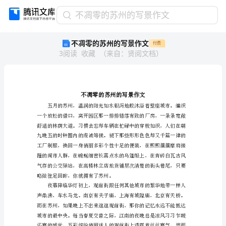
不
不凋零的苏州的写景作文
凋
不凋零的苏州的写景作文
付费
零
3
阅读
收藏
（
来自
：
贤阅文档
）
的
苏
州
的
写
景
作