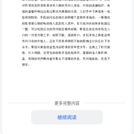
文
不
凋
零
的
略微驻足回眸，你就拥有了苏州。
苏
州
的
写
更多完整内容
景
作
继续阅读
文