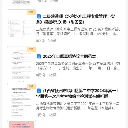
15
阅读
0
收藏
银
光从云缝间挤出来，洒满了中华大地。他那简练的语
言，
泻
付费
二级建造师《水利水电工程专业管理与实
务》模拟考试C卷（附答案）
地
二级建造师《水利水电工程专业管理与实务》模拟考试C
般
卷（附答案）考试须知：1、考试时间：180分钟，本卷
满分为120分。 2、请首先按要求在试卷的指定位置填写
0
阅读
0
收藏
沐
您的姓名、准考证号等信息。 3、请仔细阅读各
付费
浴
2025年自愿离婚协议合同范本
着
2025年自愿离婚协议合同范本第一条 双方基本信息甲方
（男方）：____，性别，出生于____年____月____日，身份
证号码为____，户籍地址为____，现居地址为____。乙方
整
0
阅读
0
收藏
（女方）：___
座
付费
江西省抚州市临川区第二中学2024年高一上
城
学期第一次月考生物综合检测试卷解析版
市。
江西省抚州市临川区第二中学2024年高一上学期第一次
月考生物综合检测试卷解析版一、单选题（本题共10小
题，每题3分，共30分）1、叶绿素是光合作用中的重要
编
1
阅读
0
收藏
色素．下列离子中，参与叶绿素合成的是（ ）A
织