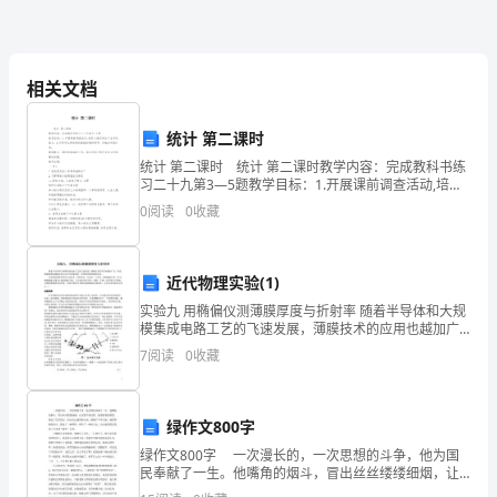
五
月
相关文档
的
统计 第二课时
苏
统计 第二课时 统计 第二课时教学内容：完成教科书练
习二十九第3—5题教学目标：1.开展课前调查活动,培养
州，
小组同学分工合作的能力。2.引导学生将收集的数据正确
0
阅读
0
收藏
的填写，并能分析统计表。教学重点：
温
润
近代物理实验(1)
实验九 用椭偏仪测薄膜厚度与折射率 随着半导体和大规
的
模集成电路工艺的飞速发展，薄膜技术的应用也越加广
泛。因此，精确地测量薄膜厚度与其光学常数就是一种
阳
7
阅读
0
收藏
凋零。
重要的物理测量技术。目前测量薄膜厚度的方法很
光
绿作文800字
如
绿作文800字 一次漫长的，一次思想的斗争，他为国
水
民奉献了一生。他嘴角的烟斗，冒出丝丝缕缕细烟，让
沉默不再沉默。他那锐利的智慧，驱走了层层黑云，阳