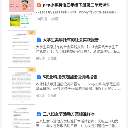
pep小学英语五年级下册第二单元课件
一
- - Let’s try Let’s talk - Unit TwoMy favorite season -
个
10
阅读
0
收藏
放
付费
松
大学生卖摩托车的社会实践报告
的
大学生卖摩托车的社会实践报告 【 - 社会实践大学生工
作总结】 1、实习目的或研究目的 1．通过本次实习使我
借
能够从理论高度上升到实践高度，更好的实现理论和实
9
阅读
0
收藏
践的结合，为我以后的工作和学习奠定初步的知识
口，
付费
离
5农业科技示范园建设调研报告
农业科技示范园建设调研报告 一、××农业科技示范园的
开
基本概况。××社区位于××镇的西南部，辖9个村民组，
220户，居民912人。现有耕地面积1237亩。××社区农
园
4
阅读
0
收藏
业科技示范园，交通方便，园区规划
区
三八妇女节活动方案标准样本
那
三八妇女节活动方案标准样本活动名称：庆祝三八妇女
一
节——向女性致敬活动目标：1. 为女性们营造一个愉