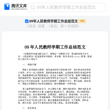
09
09年人民教师学期工作总结范文
年
09年人民教师学期工作总结范文
付费
人
2
阅读
收藏
（
来自
：
第一文库网
）
民
教
师
学
期
工
作
本人的工作小结如下：