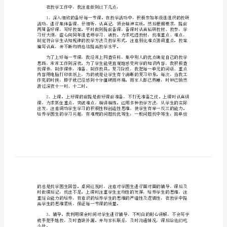
总
一、师德方面
结
范
文
09
年
人
民
教
二、教学情况
师
在教学工作中，我注意做到以下几点：
学