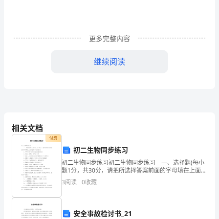
就
这
样
更多完整内容
过
继续阅读
去
了，
回
高学生的思维素质，保证每一节课的质量。
顾
相关文档
这
付费
小灶。
初二生物同步练习
一
初二生物同步练习初二生物同步练习 一、选择题(每小
题1分，共30分，请把所选择答案前面的字母填在上面对
学
应题号的方框内) 1.下列不属于运动系统的功能的是()
3
阅读
0
收藏
A.运动B.营养C.保护D.支
期
的
安全事故检讨书_21