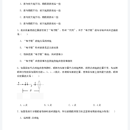
八
D．投影仪能使物体在屏幕上成正立、缩小的虚像
年
像如图所示，下列说法正确的是（）
级
下
册
常
A．教学中使用的
见
的
光
学