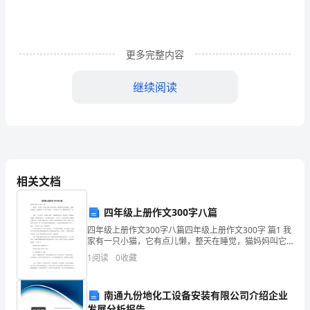
仪
器
更多完整内容
定
继续阅读
向
攻
克
相关文档
试
四年级上册作文300字八篇
题
A．报与放大镜不动，眼睛离报纸远一些
四年级上册作文300字八篇四年级上册作文300字 篇1 我
家有一只小猫，它有点儿懒，整天在睡觉，猫妈妈叫它
学做老鼠，它就是不愿意学，猫妈妈很生气，就不再理
B．报与眼睛不动，放大镜离报纸远一些
（含
1
阅读
0
收藏
它，等小猫长大了些，猫妈妈便离开了它！
C．报与放大镜不动，眼睛离报近一些
答
南通九份地化工设备安装有限公司介绍企业
发展分析报告