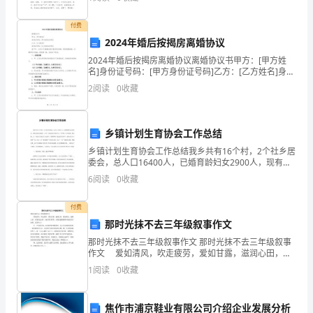
在泰安市吃过早饭便来到了天外村，把车停到停
八
付费
年
2024年婚后按揭房离婚协议
2024年婚后按揭房离婚协议离婚协议书甲方：[甲方姓
级
名]身份证号码：[甲方身份证号码]乙方：[乙方姓名]身份
证号码：[乙方身份证号码]鉴于甲、乙双方于[婚姻注册
下
2
阅读
0
收藏
日期]登记结婚，现因感情破裂，为维护双方
A．远视眼凸透镜
册
乡镇计划生育协会工作总结
常
乡镇计划生育协会工作总结我乡共有16个村，2个社乡居
见
委会，总人口16400人，已婚育龄妇女2900人，现有计
划生育协会__16个，协会会员1800多人。今年来，在乡
6
阅读
0
收藏
的
党委__的正确__下，在县计生协会大
光
付费
那时光抹不去三年级叙事作文
学
那时光抹不去三年级叙事作文 那时光抹不去三年级叙事
作文 爱如清风，吹走疲劳，爱如甘露，滋润心田，爱
仪
如阳光，温暖心田，在我们成功时，她在背后称赞，在
1
阅读
0
收藏
我们遇到挫折时她在背后抚慰。这是什么？ 在一个
器
定
焦作市浦京鞋业有限公司介绍企业发展分析