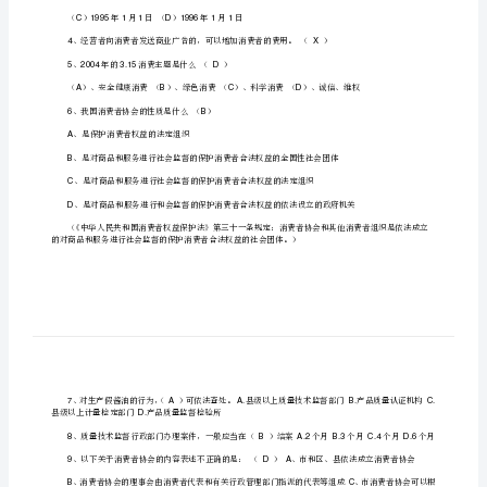
一、
改
版]
A1980B1981C19
第
一
、美国，澳大利亚，比利时，英国，荷兰
A
篇：
、美国，加拿大，澳大利亚，英国，荷兰
B
3.15
、美国，德国，加拿大，英国，荷兰
C
消
费
、德国，英国，比利时，荷兰，澳大利亚
D
知
识
（）年月日（）年月日
A199311B199411
竞
（）年月日（）年月日
C199511D199611
赛