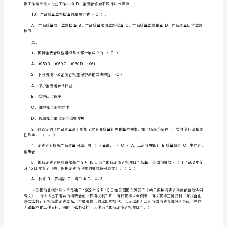
试
、年的消费主题是什么（）
520043.15D
题
3.15“健
、我国消费者协会的性质是什么（）
6B
康、
维
、是保护消费者权益的法定组织
A
权”
B
消
C
费
D
知
识
竞
赛
试