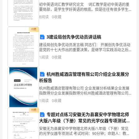
二、
初中英语词汇教学研究论文 词汇教学是初中英语的重
消
要局部，是学生学好英语的根底。但是往往有很多学生
、国际消费者联盟组织是在那一年成立的（）
因为各种原因，在词汇的学习中遇到很多障碍，难以激
1C
8
阅读
0
收藏
费
发兴趣，导致教学效率不高。因此，教师在教学过程中
要采
、、、、
A1958B1959C1960D1961
者
付费
3建设局创先争优动员讲话稿
、下列哪项不是消费者权益保护法的立法宗旨（
2C
联
建设局创先争优动员发言稿 同志们： 开展创先争优活动
是党的十七大作出的重要决策，是继学习实践活动之后
盟
、保护消费者合法权益
A
党中央在全党统一安排部署的重大活动。活动从今年4月
1
阅读
0
收藏
份开始，围绕迎接建党90周年和向党
组
、维护社会秩序
B
织
杭州胜威酒店管理有限公司介绍企业发展分
、维护社会弱势群体
C
析报告
定
、促进社会主义经济健康发展
D
杭州胜威酒店管理有限公司 企业发展分析结果企业发展
指数得分企业发展指数得分杭州胜威酒店管理有限公司
为
综合得分说明：企业发展指数根据企业规模、企业创
3
1
阅读
0
收藏
新、企业风险、企业活力四个维度对企业发展情况进行
国
性规定。（√）
评价。
付费
专题对点练习安徽无为县襄安中学物理北师
际
大版八年级（下册）常见的光学仪器专项测试试
销售者
消
题（含答案及解析）
安徽无为县襄安中学物理北师大版八年级（下册）常见
的光学仪器专项测试 考试时间：90分钟；命题人：教研
组考生注意：1、本卷分第I卷（选择题）和第Ⅱ卷（非选