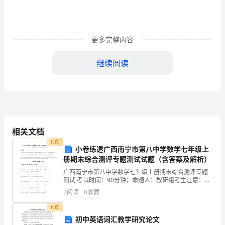
题
一、
更多完整内容
1、
3
继续阅读
月
县级以上计量检定部门产品质量监督检验所
D.
15
日
是
相关文档
付费
（
小卷练透广西南宁市第八中学数学七年级上
册期末综合测评专题测试试题（含答案及解析）
D
）
广西南宁市第八中学数学七年级上册期末综合测评专题
、产品质量监督检查的主要方式（）。
10C
测试 考试时间：90分钟；命题人：教研组考生注意：
被
1、本卷分第I卷（选择题）和第Ⅱ卷（非选择题）两部
2
阅读
0
收藏
分，满分100分，考试时间90分钟2、答卷前，考生务
国
检查
付费
际
初中英语词汇教学研究论文