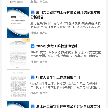
费
2
阅读
0
收藏
择题）两部分，满分100分，考试时间90分钟2、
者
厦门吉涛钢结构工程有限公司介绍企业发展
、林肯、罗斯福、肯尼迪、里根
ABCD
权
分析报告
1962315
厦门吉涛钢结构工程有限公司 企业发展分析结果企业发
益
展指数得分企业发展指数得分厦门吉涛钢结构工程有限
公司综合得分说明：企业发展指数根据企业规模、企业
日
1
阅读
0
收藏
创新、企业风险、企业活力四个维度对企业发展情况进
行评
的
付费
2024年女职工维权活动总结
（C）
2024年女职工维权活动总结随着社会的进步和女性权益
意识的觉醒，女职工维权活动在2024年达到了新的高
（A）
潮。在这一年里，许多女职工组织和个人积极投身于维
2
阅读
0
收藏
权活动中，通过各种渠道和方式表达对不公平待遇的不
1980
满
年
行政人员半年工作述职报告_1
（B）
行政人员半年工作述职报告行政人员半年工作述职报
告 随着个人的文明素养不断提升，报告与我们的生活
1981
紧密相连，不同种类的报告具有不同的用途。我敢肯
0
阅读
0
收藏
定，大部分人都对写报告很是头疼的，下面是小编精心
年
整理的行
浙江远卓餐饮管理有限公司介绍企业发展分