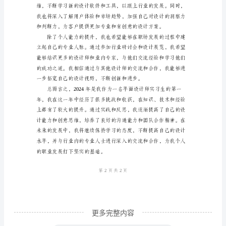
实
习
总
结
2024
年
是
效率和质量。
我
作
为
一
名
更多完整内容