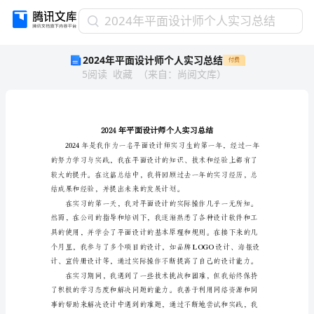
2024
2024年平面设计师个人实习总结
年
2024年平面设计师个人实习总结
付费
平
5
阅读
收藏
（
来自
：
尚阅文库
）
面
设
计
师
个
人
实