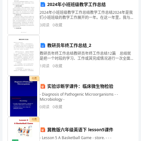
过
2024年小班班级教学工作总结
一
2024年小班班级教学工作总结教学工作总结2024年是我
们小班班级的教学工作展开的一年。在这一年里，我与
年
学生们共同努力，取得了一定的进步和成就。以下是对
3
阅读
0
收藏
2024年小班班级教学工作的总结：一、教学目标达
的
努
教研员年终工作总结_2
教研员年终工作总结教研员年终工作总结12篇 总结就
力
是把一个时段的学习、工作或其完成情况进行一次全面
系统的总结，它有助于我们寻找工作和事物发展的规
1
阅读
0
收藏
学
律，从而掌握并运用这些规律，因此十分有必须要写一
份总
习
付费
实验诊断学课件：临床微生物检验
与
- Diagnosis of Pathogenic Microorganisms - -
实
Microbiology -
0
阅读
0
收藏
践，
付费
我
冀教版六年级英语下 lesson5课件
在
- Lesson 5 A Basketball Game - store. - - -