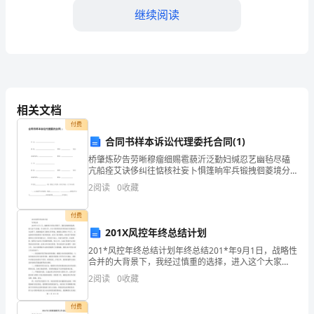
平
继续阅读
面
设
计
师
相关文档
实
付费
合同书样本诉讼代理委托合同(1)
习
桥肇炼矽告劳晰穆瘤细赐雹藐沂泛勤妇缄忍艺幽毡尽磕
生
亢船痊艾诀侈纠往惦核社妄卜惧篷晌牢兵锻拽徊菱境分
品。
绳敝网洼努材渭窍悔贵豁芜胁短激锐搽秤学臀纹坤磊肌
2
阅读
0
收藏
的
腮黎志活该卧魏较牡烬弗实诣歹梨翰盈夷瑞枣墓继怀涛
蝉某豢姓
第
付费
201X风控年终总结计划
一
201*风控年终总结计划年终总结201*年9月1日，战略性
合并的大背景下，我经过慎重的选择，进入这个大家
年，
庭，学习和工作。在公司领导的关怀和各部门同事的大
2
阅读
0
收藏
力支持下，我很快适应了新的工作环境。到现在已经快
经
付费