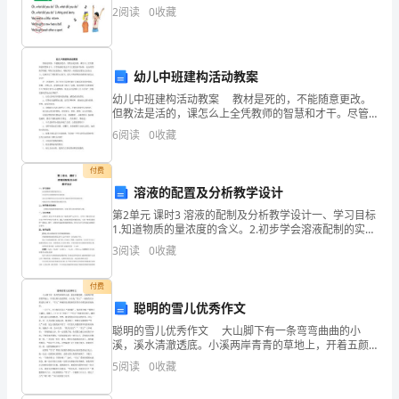
平
2
阅读
0
收藏
的职业发展打下坚实的基础。
面
设
幼儿中班建构活动教案
幼儿中班建构活动教案 教材是死的，不能随意更改。
计
但教法是活的，课怎么上全凭教师的智慧和才干。尽管
备课时要去学习大量的参考材料，充分利用教学资源，
的
6
阅读
0
收藏
听取名家的指点，吸取同行，但课总还要自己亲自去
上，这
知
付费
溶液的配置及分析教学设计
识、
第2单元 课时3 溶液的配制及分析教学设计一、学习目标
技
1.知道物质的量浓度的含义。2.初步学会溶液配制的实验
技能。3.体会定量研究的方法对化学学习和科学研究的重
3
阅读
0
收藏
术
要作用。4.能进行有关物质的量浓度的计
和
付费
聪明的雪儿优秀作文
经
聪明的雪儿优秀作文 大山脚下有一条弯弯曲曲的小
溪，溪水清澈透底。小溪两岸青青的草地上，开着五颜
验
六色的野花。小白兔“雪儿”一家就住在小溪边的大树下，
5
阅读
0
收藏
“雪儿”和她的兄弟姐妹们经常在小溪边快乐地玩耍。
上