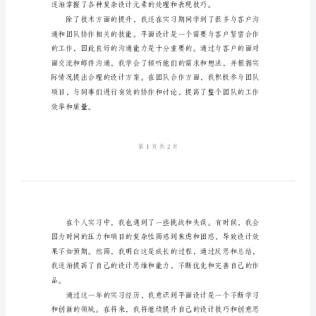
习
总
结
2024
年
平
面
设
计
师
个
人