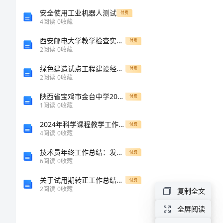
购
安全使用工业机器人测试
付费
销
4
阅读
0
收藏
合
西安邮电大学教学检查实施办法
付费
2
阅读
0
收藏
同
绿色建造试点工程建设经验交流
付费
范
2
阅读
0
收藏
本
陕西省宝鸡市金台中学2024年高一物理第一学期期末质量跟踪监视试题含解析
付费
钢
1
阅读
0
收藏
材
2024年科学课程教学工作计划
付费
4
阅读
0
收藏
购
技术员年终工作总结：发展迅速，成为行业翘楚
付费
销
6
阅读
0
收藏
合
关于试用期转正工作总结范文2
付费
2
阅读
0
收藏
复制全文
同
全屏阅读
范