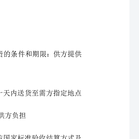
质量负责的条件和期限：供方提供
生效后十天内送货至需方指定地点
期限：按国家标准验收结算方式及
的30%，即人民币(捌万玖仟肆佰元
方按需方要求的时间提供符合需方要求的钢筋及型材，
票后，需方10个