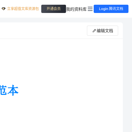
立享超值文库资源包
我的资料库
开通会员
Login 腾讯文档
编辑文档