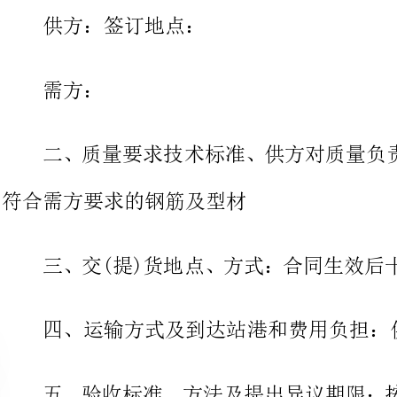
二、质量要求技术标准、供方对
符合需方要求的钢筋及型材
三、交(提)货地点、方式：合同
四、运输方式及到达站港和费用负担：供方负担
五、验收标准、方法及提出异议
期限：预付总价(贰拾玖万捌仟元整)
整)合同生效,供
方组织验收,需方验收合格后,供方提供全额增值税发
工作日内付清余款。