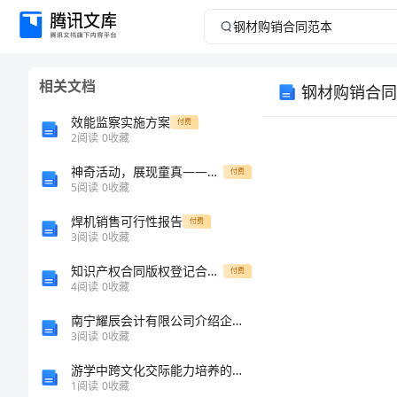
钢
材
相关文档
钢材购销合同
购
效能监察实施方案
付费
销
2
阅读
0
收藏
神奇活动，展现童真——黄酒飘香大班户外体育游戏互动教案
合
付费
5
阅读
0
收藏
同
焊机销售可行性报告
付费
3
阅读
0
收藏
范
知识产权合同版权登记合同许可协议
付费
4
阅读
0
收藏
本
南宁耀辰会计有限公司介绍企业发展分析报告
钢
3
阅读
0
收藏
材
游学中跨文化交际能力培养的行动研究的开题报告
需方：
1
阅读
0
收藏