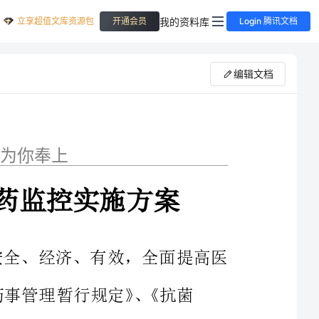
立享超值文库资源包
我的资料库
开通会员
Login 腾讯文档
编辑文档
案
为促进临床合理用药，保障临床用药安全、经济、有效，全面提高医
依据《药品管理法》、《医疗机构药事管理暂行规定》、《抗菌
药物临床应用指导原则》、《卫生部办公厅关于抗菌药物临床应用管理有
关问题的通知》、《医院处方点评管理规范（试行）》等法律、规章和指