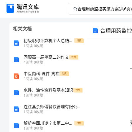
合
理
相关文档
合理用药监控
用
初级职称计算机个人总结集锦
付费
药
1
阅读
0
收藏
回顾高一展望高二的作文
监
付费
4
阅读
0
收藏
控
中医内科-课件-痢疾
付费
3
阅读
0
收藏
实
水性、油性涂料及基本知识
付费
1
阅读
0
收藏
施
连江县余师傅餐饮管理有限公司介绍企业发展分析报告
方
1
阅读
0
收藏
解析卷四川遂宁市第二中学数学七年级上册期末综合测评专题攻克试卷（含答案详解版）
付费
案
1
阅读
0
收藏