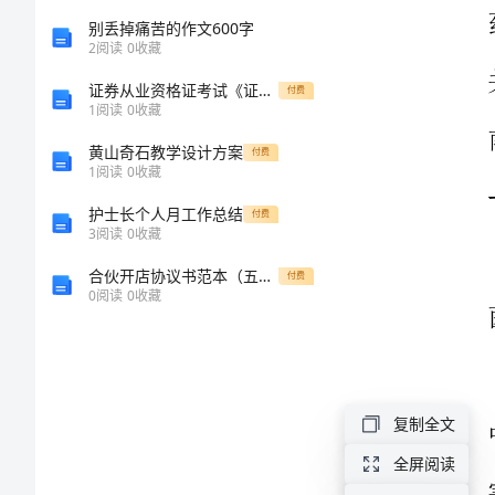
(共
别丢掉痛苦的作文600字
一、指
2
阅读
0
收藏
6
证券从业资格证考试《证券市场基本法律法规》题库综合试题D卷
付费
1
阅读
0
收藏
页)
黄山奇石教学设计方案
付费
1
阅读
0
收藏
任
丘
护士长个人月工作总结
付费
3
阅读
0
收藏
市
合伙开店协议书范本（五篇）
付费
人
0
阅读
0
收藏
民
二、工
医
院
复制全文
合
全屏阅读
理