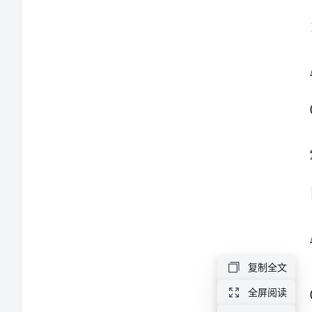
堡
高
级
围是
中
学
高
一
数
复制全文
学
全屏阅读
下