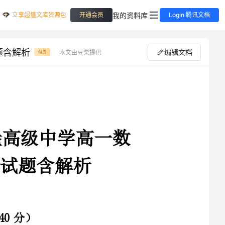
立享超值文库资源包
我的资料库
开通会员
Login 腾讯文档
题含解析
编辑文档
本文由豆柴提供
付费
2025届辽宁省凤城市通远堡高级中学高一数