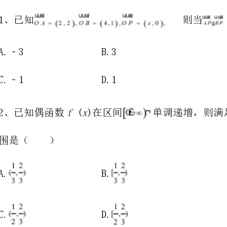
C.﹣1D.1
fxx
（）
A.B.
C.D.
3、已知幂函数的图象过点，则下列说法中正确的是（）
A.的定义域为B.的值域为
C.为偶函数D.为减函数