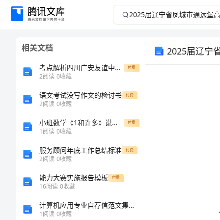
2025
届
相关文档
2025届辽
辽
考点解析四川广安友谊中学物理八年级下册从粒子到宇宙专项测评试卷（附答案详解）
付费
宁
2
阅读
0
收藏
省
语文考试没写作文的检讨书
付费
2
阅读
0
收藏
凤
小班数学《1和许多》说课稿
付费
1
阅读
0
收藏
城
服务顾问年底工作总结标准
付费
2
阅读
0
收藏
市
能力大赛实施报告模板
付费
通
16
阅读
0
收藏
计算机应用专业自荐信范文集锦九篇
远
1
阅读
0
收藏