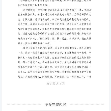
范
本
土
木
习的意义也在于此。
工
程
是
建
造
各
类
工
更多完整内容
程