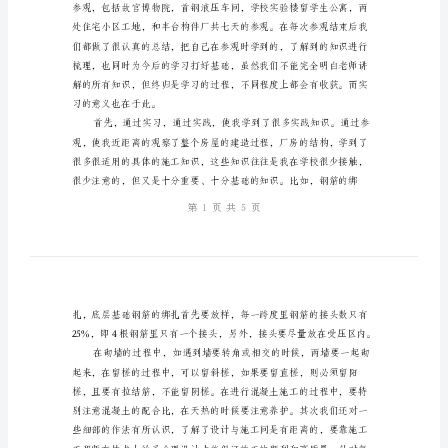
范
本
土
木
工
程
毕
业
践的结合打下基础。
实
习
报
告