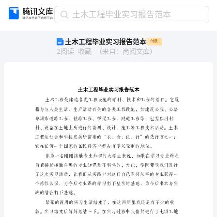
土
土木工程毕业实习报告范本
木
土木工程毕业实习报告范本
付费
工
2
阅读
收藏
（
来自
：
尚阅文库
）
程
毕
业
实
习
报
告