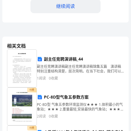
继续阅读
设
施
的
学
相关文档
科、
技
副主任竞聘演讲稿_44
副主任竞聘演讲稿副主任竞聘演讲稿锦集五篇 演讲稿
术
特别注重结构清楚，层次简明。在当下社会，我们可以
使用演讲稿的机会越来越多，怎么写演讲稿才能避免踩
1
阅读
0
收藏
和
雷呢？下面是小编帮大家整理的副主任竞聘演讲稿5篇，
工
付费
PC-8D型气象五参数方案
程
PC-8D型 气象五参数环境监测仪★★★ 1.体积最小的气
象站；★★★ 2.重量最轻,安装最快的气象站；★★★
的
次的参观我做了以下的总结。
3.无任何机械部件,故障率最低的气象站；★★★ 4.适应
2
阅读
0
收藏
恶劣环境最强的气象站；★★★ 5
总
付费