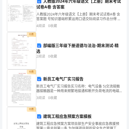
称。
人教版2024年六年级语文【上册】期末考试
试卷A卷 含答案
它
人教版2024年六年级语文【上册】期末考试试卷A卷 含
答案题 号知识基础积累运用口语交际阅读习作总分得 分
既
考试须知：
4
阅读
0
收藏
指
付费
与
部编版三年级下册道德与法治-期末测试-精
与
选
2
阅读
0
收藏
人
组成。整体是钢筋混凝土结构。
类
付费
新员工电气厂实习报告
生
新员工电气厂实习报告实习名称：电气设备 5)交流接触
活、
器接触器是一种用来频繁地接通和断开负荷电流的电磁
式自动化切换电器，主要用于控制电动机、电焊机、电
3
阅读
0
收藏
生
容器组等设备，具有低压释放的保护功能，适用于频繁
操作
产
付费
建筑工程应急预案方案模板
活
建筑工程应急预案方案项目部生产安全事故应急救援预
案第一章总则第一条 为加强项目部的安全生产管理工