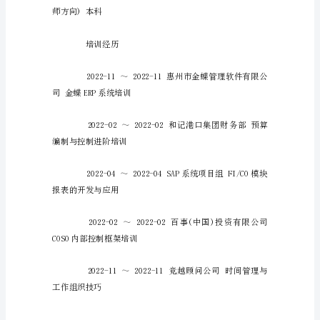
模
板
只
有
希望地区：广东-惠州
在
对
自
己
准
确
定
位