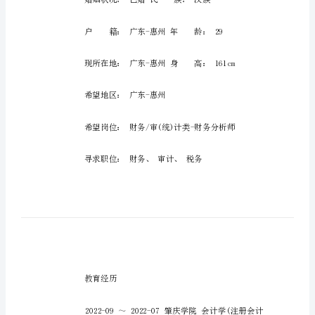
模
板
财
财务管理个人工作简历模板
务
管
姓名：陈女士
理
个
性别：女
人
工
作
简
历