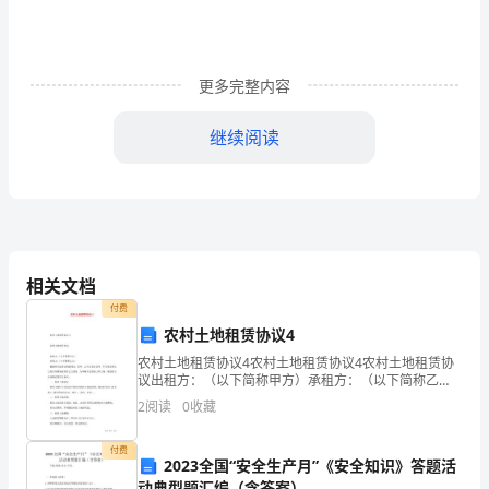
的
基
更多完整内容
础
继续阅读
上，
合
理
教育经历
地
相关文档
运
付费
用
农村土地租赁协议4
师方向)本科
农村土地租赁协议4农村土地租赁协议4农村土地租赁协
一
议出租方：（以下简称甲方）承租方：（以下简称乙
方）根据有关法律法规的规定，经甲、乙双方充分协
些
2
阅读
0
收藏
商，甲方同意将自已的农用耕地租赁给乙方使用。
求
培训经历
付费
2023全国“安全生产月”《安全知识》答题活
动典型题汇编（含答案）