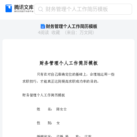
财
财务管理个人工作简历模板
务
财务管理个人工作简历模板
管
4
阅读
收藏
（
来自
：
万文网
）
理
个
人
工
作
简
历