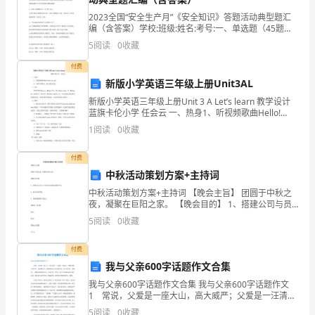
职
2023全国“安全生产月”《安全知识》答题活动典型题汇
技
编（含答案）学校:班级:姓名:考号:一、单选题（45题）.
特种作业人员安全技术考核的内容包括（D ）。A.安全
巧，
5
阅读
0
收藏
技术理论和事故案例B.有关法律法规
司金蝶ERP系统培训
付费
才
新版小学英语三年级上册Unit3AL
能
新版小学英语三年级上册Unit 3 A Let’s learn 教学设计
蓝旗卡伦小学 任会云 一、热身1、听视频歌曲Hello!
真
How are you!2、日常口语练习，
1
阅读
0
收藏
正
编制与控制进阶培训
付费
达
中秋活动策划方案+主持词
到
中秋活动策划方案+主持词 【晚会主旨】 团圆于中秋之
夜，凝聚在巨阳之家。 【晚会目的】 1、搭建公司与员
工之间进行近距离沟通的平台； 2、树立企业形象； 3、
提
5
阅读
0
收藏
深度挖掘潜员工能力。 【时间、地点】 地点
报表的开发与应用
高
付费
我与父亲600字话题作文合集
求
我与父亲600字话题作文合集 我与父亲600字话题作文
职
1 常说，父爱是一座大山，高大威严；父爱是一汪清
水，深藏不露；父爱还是一双温暖的手，抚摸着我们走
5
阅读
0
收藏