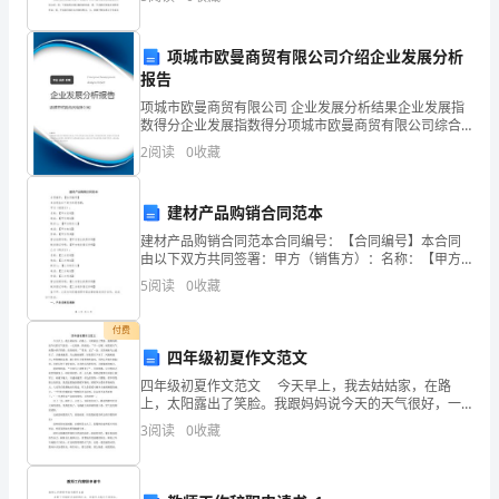
成
过春夏秋冬；而父爱更是一滴眼泪，一滴饱含温度的泪
COSO内部控制框架培训
功
项城市欧曼商贸有限公司介绍企业发展分析
报告
率
项城市欧曼商贸有限公司 企业发展分析结果企业发展指
的
数得分企业发展指数得分项城市欧曼商贸有限公司综合
得分说明：企业发展指数根据企业规模、企业创新、企
2
阅读
0
收藏
工作组织技巧
目
业风险、企业活力四个维度对企业发展情况进行评价。
该企
的。
建材产品购销合同范本
财
建材产品购销合同范本合同编号：【合同编号】本合同
由以下双方共同签署：甲方（销售方）：名称：【甲方
务
名称】地址：【甲方地址】联系人：【甲方联系人】电
5
阅读
0
收藏
话：【甲方电话】传真：【甲方传真】营业执照号码：
管
【甲方营
付费
理
四年级初夏作文范文
四年级初夏作文范文 今天早上，我去姑姑家，在路
个
上，太阳露出了笑脸。我跟妈妈说今天的天气很好，一
定很热。妈妈说：“不一定呢，初夏的天气就像小孩子的
人
3
阅读
0
收藏
脸，说变就变。”果真，过了一会，太阳就被乌云遮住
了，
工