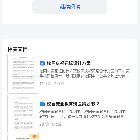
继续阅读
文
合
集
知识。
教
相关文档
教学目标：
师
在
校园庆祝花坛设计方案
特征，制定如下教学目标：
校园庆祝花坛设计方案校园庆祝花坛设计方案为了庆祝
课
学校建校周年，我们决定在校园中心公共空地上设置一
个庆祝花坛。下面是我们的设计方案：1. 主题设计：我
堂
10
阅读
0
收藏
们选择以学校为主题的设计，突出学校的特色和历
推导新算法。
上
校园安全教育班会策划书_2
应
计算。
校园安全教育班会策划书 校园安全教育班会策划书1
力
教学目标： 1、进一步加强我校学生公共安全教育，培
养学生公共安全意识，提高中学生面临突发事件自救自
2
阅读
0
收藏
求
护能力，加强安全防卫意识教育，培养正确的安
教学重点：
从
付费