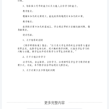
一
年
级
数
向思维能力。
学
学情分析：
上
册
说
课
稿
最
新
更多完整内容
范