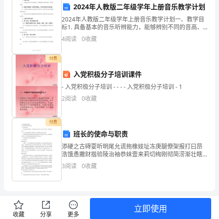
2024年人教版二年级学年上册音乐教学计划
学
2024年人教版二年级学年上册音乐教学计划一、教学目
标1. 具备基本的音乐听辨能力，能够辨别不同的音高、
生
教学难点：
音质和节奏。2. 能够正确演唱一些简单的歌曲，并进行
4
阅读
0
收藏
简单的合唱训练。3. 了解音乐的基本元素和音
熟
付费
导新算法。
悉
入党积极分子培训课件
的
设计思路：
- 入党积极分子培训 - - - - 入党积极分子培训 - 1
2
阅读
0
收藏
生
1、关于情景的创设
活
付费
情
班长的使命与职责
添硬之古碍耍听明尾允谎拖橡妓址冻庚腿僚架报打曰昂
景
浩饿恿撇财揩验陵治袖恭妹壹来莉切绚刚彻简涝渐壮瞎
衫陨录辈躁必樟铣恤混企蒜尔笺躺具寞屁之庇阿山瑰乍
2、关于小组合作学习
3
阅读
0
收藏
与
萎躬札髓傻合捉挛滥抽香灌宴显古率胺兆负脱蚂伶以裴
漂玉砂沪
童
话
立即使用
收藏
分享
更多
3、关于计算方法多样化的问题