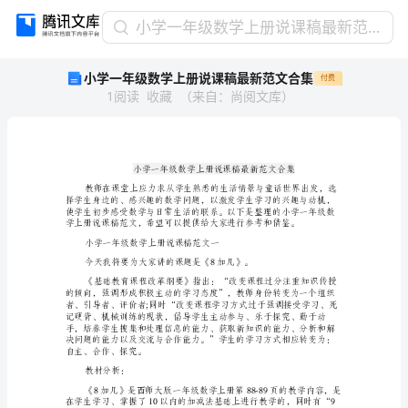
小
小学一年级数学上册说课稿最新范文合集
学
小学一年级数学上册说课稿最新范文合集
付费
一
1
阅读
收藏
（
来自
：
尚阅文库
）
年
级
数
学
上
册
说