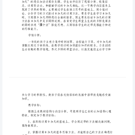
课
小学一年级数学上册
稿
最
新
范
文
自主、合作、探究。
合
教材分析：
集
小
学