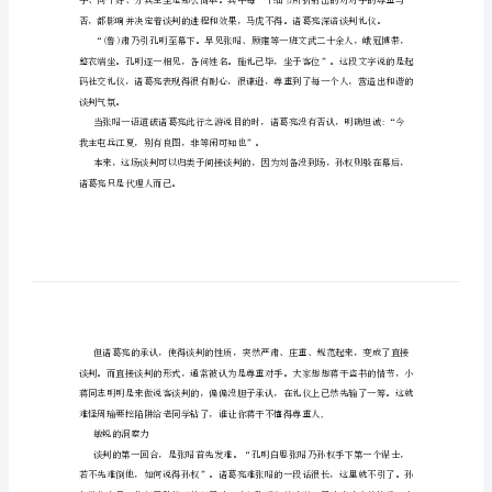
孙
权
称
的意图十分明显。
臣
[权
威
素质，今天读来，依然不无裨益。
礼仪上尊重对手
资
料]
诸
葛