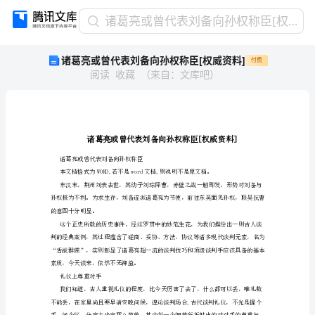
诸
诸葛亮或曾代表刘备向孙权称臣[权威资料]
葛
诸葛亮或曾代表刘备向孙权称臣[权威资料]
付费
亮
阅读
收藏
（
来自
：
文库吧
）
或
曾
代
表
刘
备
向
诸葛亮或曾代表刘备向孙权称臣