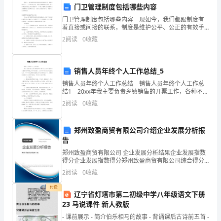
门卫管理制度包括哪些内容
孙
门卫管理制度包括哪些内容 现如今，我们都跟制度有
着直接或间接的联系，制度是维护公平、公正的有效手
权
段，是我们做事的底线要求。那么你真正懂得怎么制定
2
阅读
0
收藏
的肯定。
制度吗？以下是小编帮大家整理的门卫管理制度包括哪
称
些内容
臣
销售人员年终个人工作总结_5
本
销售人员年终个人工作总结 销售人员年终个人工作总
结1 20xx年我主要负责乡镇销售的开票工作，各种不愉
快和心理波动那都是上半年的时候了，在半年工作总结
文
2
阅读
0
收藏
中已经说过了，下半年的主要感受就是工作更加顺
档
郑州致盈商贸有限公司介绍企业发展分析报
格
告
式
郑州致盈商贸有限公司 企业发展分析结果企业发展指数
得分企业发展指数得分郑州致盈商贸有限公司综合得分
为原则，就事论事，让对手惭愧闭口即止。
说明：企业发展指数根据企业规模、企业创新、企业风
为
2
阅读
0
收藏
险、企业活力四个维度对企业发展情况进行评价。该企
功课必须做足
业的
WORD,
付费
辽宁省灯塔市第二初级中学八年级语文下册
若
23 马说课件 新人教版
- 课前展示 - 简介伯乐相马的故事 - 背诵课后古诗前五首 -