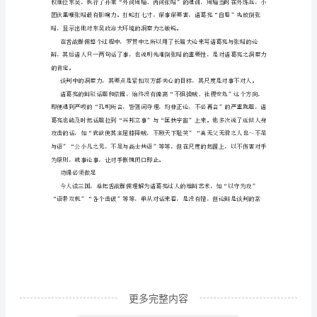
亮
或
曾
代
谈判气氛。
表
刘
我主屯兵江夏，别有良图
备
向
诸葛亮只是代理人而已。
孙
权
称
臣
更多完整内容
[权