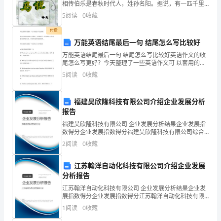
不
相传伯乐是春秋时代人，姓孙名阳。据说，有一匹千里
马拉着沉重的盐车翻越
5
阅读
0
收藏
是
付费
word
万能英语结尾最后一句 结尾怎么写比较好
文
万能英语结尾最后一句 结尾怎么写比较好英语作文的收
尾怎么写更好？今天整理了一些英语作文可 以套用的万
档,
能句子，小伙伴们赶快来看看吧。万能英语结尾最后一
5
阅读
0
收藏
句结尾怎么写比较好1万能英语结尾最后一句1> The
则
福建昊欣隆科技有限公司介绍企业发展分析
说
报告
明
福建昊欣隆科技有限公司 企业发展分析结果企业发展指
数得分企业发展指数得分福建昊欣隆科技有限公司综合
不
得分说明：企业发展指数根据企业规模、企业创新、企
2
阅读
0
收藏
业风险、企业活力四个维度对企业发展情况进行评价。
是
该企
江苏翰洋自动化科技有限公司介绍企业发展
原
分析报告
文
江苏翰洋自动化科技有限公司 企业发展分析结果企业发
展指数得分企业发展指数得分江苏翰洋自动化科技有限
公司综合得分说明：企业发展指数根据企业规模、企业
档。
1
阅读
0
收藏
创新、企业风险、企业活力四个维度对企业发展情况进
行评