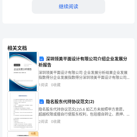
继续阅读
威
资
料]
诸
相关文档
葛
深圳领美平面设计有限公司介绍企业发展分
亮
析报告
或
深圳领美平面设计有限公司 企业发展分析结果企业发展
敏锐的洞察力
指数得分企业发展指数得分深圳领美平面设计有限公司
曾
综合得分说明：企业发展指数根据企业规模、企业创
1
阅读
0
收藏
新、企业风险、企业活力四个维度对企业发展情况进行
代
评价。
隐名股东代持协议范文(2)
表
隐名股东代持协议范文(2)5.6 如乙方未按照甲方意愿，
刘
超越权限或擅自行使股东权利，包括擅自转让、质押、
擅自对外代表公司对外签署合同、借款、担保等损害
2
阅读
0
收藏
备
****公司情形，甲方除有权立即收回代持股份外，
向
付费