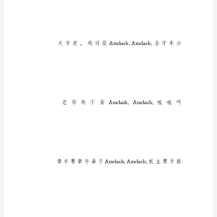
语
导
语：
歇
后
语
是
我
国
比
较
有