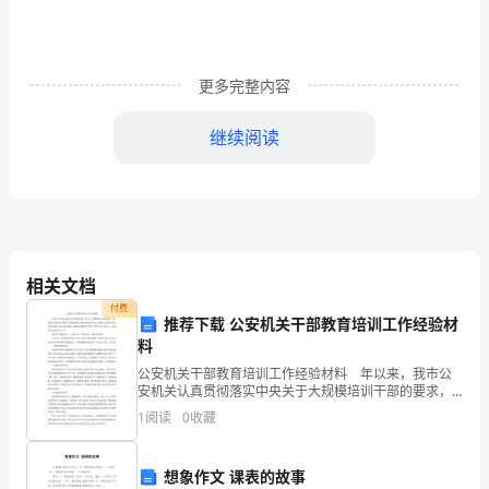
文
化
更多完整内容
特
色
继续阅读
的
用
语，
有
相关文档
付费
许
推荐下载 公安机关干部教育培训工作经验材
料
多
公安机关干部教育培训工作经验材料 年以来，我市公
安机关认真贯彻落实中央关于大规模培训干部的要求，
分
以公安机关有效履行巩固共产党执政地位、维护国家长
1
阅读
0
收藏
治久安、保障人民安居乐业三大政治和社会责任为总要
类，
求，以
包
想象作文 课表的故事