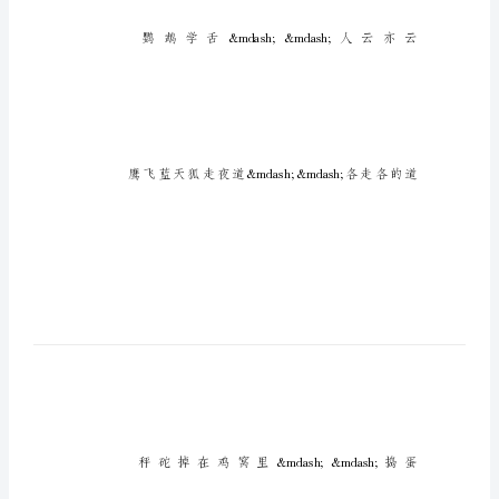
级
动
物
歇
后
语
五
年
级
动
物
歇
后