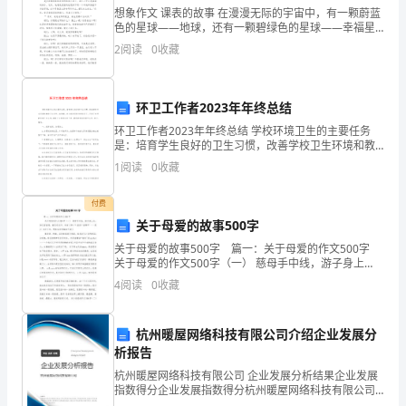
想象作文 课表的故事 在漫漫无际的宇宙中，有一颗蔚蓝
括
色的星球——地球，还有一颗碧绿色的星球——幸福星
球。 超凡——幸福星球八年级一班学生；脱尘——地球
动
2
阅读
0
收藏
八年级三班学生。一年一度的星际旅游节
物
环卫工作者2023年年终总结
歇
环卫工作者2023年年终总结 学校环境卫生的主要任务
后
是：培育学生良好的卫生习惯，改善学校卫生环境和教
学卫生条件。本学期，在大家共同努力的状况下，开展
1
阅读
0
收藏
了有序的环境卫生工作，确保了全校师生在干净、
语、
付费
成
关于母爱的故事500字
语
关于母爱的故事500字 篇一：关于母爱的作文500字
关于母爱的作文500字（一） 慈母手中线，游子身上
歇
衣。临行密密缝，意恐迟迟归。谁言寸草心？报得三春
4
阅读
0
收藏
晖?? ——题记 古往今来，赞美母亲的篇
后
杭州暖屋网络科技有限公司介绍企业发展分
语
析报告
等。
杭州暖屋网络科技有限公司 企业发展分析结果企业发展
指数得分企业发展指数得分杭州暖屋网络科技有限公司
下
综合得分说明：企业发展指数根据企业规模、企业创