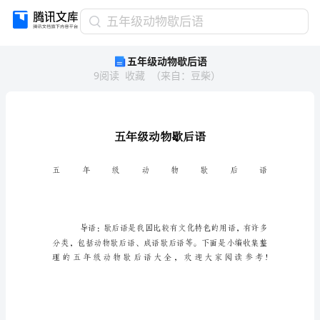
五
五年级动物歇后语
年
五年级动物歇后语
级
9
阅读
收藏
（
来自
：
豆柴
）
动
物
歇
后
语
五
年