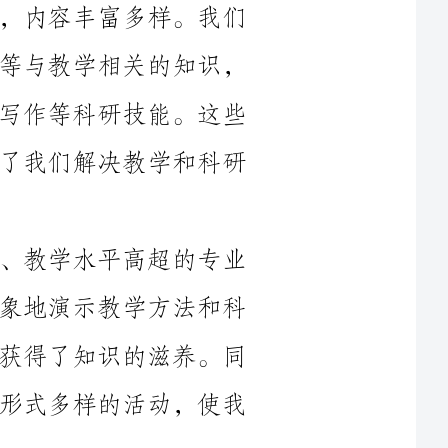
还学习了科研方法、文献检索、科技论文写作等科研技能。这些
课程不仅拓宽了我们的知识视野，还提高了我们解决教学和科研
其次，培训的授课老师都是经验丰富、教学水平高超的专业
人士。他们深入浅出地讲解知识，生动形象地演示教学方法和科
研技巧，让我们在轻松愉快的学习氛围中获得了知识的滋养。同
时，老师们还组织了讨论、研讨、实践等形式多样的活动，使我
实践活
动。在集体实践中，我和同学们一起设计和实施了一堂精彩的教
学活动，并通过反思和交流不断改进完善，取得了良好的教学效
果。而个人实践中，我选择了一个感兴趣的教育研究课题，通过