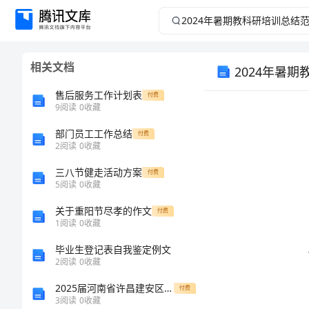
2024
年
相关文档
2024年暑
暑
售后服务工作计划表
付费
期
9
阅读
0
收藏
教
部门员工工作总结
付费
2
阅读
0
收藏
科
三八节健走活动方案
付费
5
阅读
0
收藏
研
关于重阳节尽孝的作文
付费
1
阅读
0
收藏
培
毕业生登记表自我鉴定例文
训
2
阅读
0
收藏
2025届河南省许昌建安区四校联考化学高二上学期期末监测模拟试题含解析
付费
总
3
阅读
0
收藏