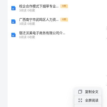
结
校企合作模式下烟草专业本科生人才培养体系构建大全[修改版]
付费
3
阅读
0
收藏
范
广西南宁市武鸣区人力资源和社会保障局公开招聘1人强化卷第3版
付费
3
阅读
0
收藏
文
宿迁沃美电子商务有限公司介绍企业发展分析报告
2024
0
阅读
0
收藏
年
暑
期
教
科
研
复制全文
培
全屏阅读
训