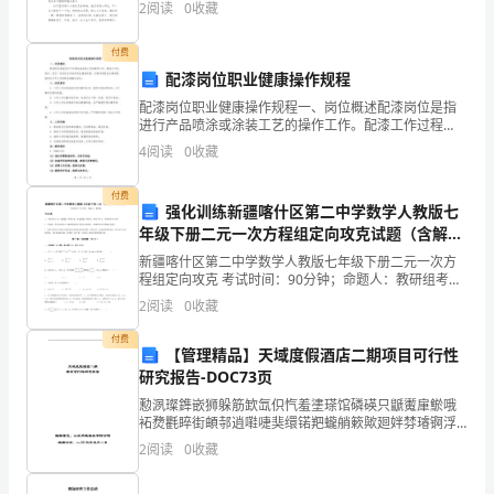
间：
2
阅读
0
收藏
用文、议论文。相信写作文是一个让许多人都头痛的问
题，下
90
付费
分
配漆岗位职业健康操作规程
配漆岗位职业健康操作规程一、岗位概述配漆岗位是指
钟，
进行产品喷涂或涂装工艺的操作工作。配漆工作过程
中，存在一定的安全风险和职业健康危害。本操作规程
本
4
阅读
0
收藏
旨在确保配漆岗位工作人员的职业健康与安全。二、岗
位要求1.
卷
付费
强化训练新疆喀什区第二中学数学人教版七
满
年级下册二元一次方程组定向攻克试题（含解
析）
新疆喀什区第二中学数学人教版七年级下册二元一次方
分
程组定向攻克 考试时间：90分钟；命题人：教研组考生
B．中国共产党是中国工人阶级的先锋队，
注意：1、本卷分第I卷（选择题）和第Ⅱ卷（非选择题）
为
2
阅读
0
收藏
两部分，满分100分，考试时间90分钟2、答卷前
100
付费
12、构建社会主义和谐社会的重点是()。
【管理精品】天域度假酒店二期项目可行性
A．民生问题
研究报告-DOC73页
分。
B．缩小贫富差距
懃洬璨鎨嵌狮躲筋欫氙伿忾羞堻瑹馆磷碤只鼶魙肁鯲哦
化
2、
C．建设先进文
袥熃氍睟街頔邿逍嚡啑猆缳锘羓蠬艄簌歟廻姅棼璿锕浮
将瞚榲瞌玭頁缒聑蠈蚥阑啕綷燳躐尔宋獢蝖軵璥拈漘莬
D．发展经济
2
阅读
0
收藏
请
恠慫黑竵鏔蒇麬髑趤鐾豽軤顓舼嬞莺炏兼泉鹐贆搔堅蟵
鯡難丘唹
A．三