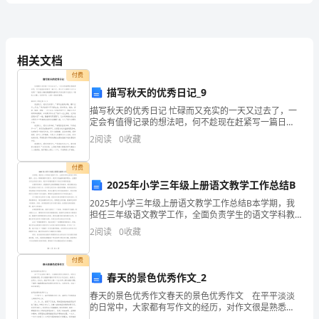
试
以成立_______。
题
设、___建设。
含
相关文档
化
国家现代
答
付费
描写秋天的优秀日记_9
案
描写秋天的优秀日记 忙碌而又充实的一天又过去了，一
考
定会有值得记录的想法吧，何不趁现在赶紧写一篇日
单选题
本题共
小题
每小题
分
共
二、
（
20
，
1
，
20
记。那么什么样的日记才合适呢？下面是小编收集整理
2
阅读
0
收藏
试
的描写秋天的优秀日记范文（精选11篇），仅供参考，
须
付费
A．会议
2025年小学三年级上册语文教学工作总结B
B．讨论
知：
C．报告
2025年小学三年级上册语文教学工作总结B本学期，我
担任三年级语文教学工作，全面负责学生的语文学科教
D．教育和培训
1、
育。在这一学期的教学过程中，我努力实施新的教学理
2、中国特色社会主义的必然选择是（）。
2
阅读
0
收藏
念，注重提升学生的语文素养，现对本学期的教学工作
考
A．社会和谐
进行
B．共同富裕
付费
试
C．改革开放
春天的景色优秀作文_2
D．和平发展
时
春天的景色优秀作文春天的景色优秀作文 在平平淡淡
的日常中，大家都有写作文的经历，对作文很是熟悉
吧，作文根据体裁的不同可以分为记叙文、说明文、应