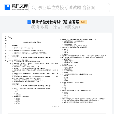
事
事业单位党校考试试题 含答案
业
事业单位党校考试试题 含答案
付费
单
3
阅读
收藏
（
来自
：
尚阅文库
）
位
党
校
考
试
试
题
学