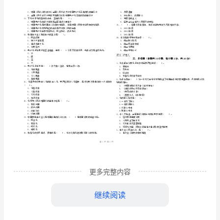
院（专业）
含
姓名
考
号
答
………
密
……….………
案
…
考试须知
：
封
………………
1、考试时间：90分钟，本卷满分为100分。
事
…
线
………………
业
…
内
……..………
单
………
位
不
………………
填空题
本题共
小题
每小题
分
共
一、
（
10
，
1
，
10
…….
党
准
………………
1、党组织决定重要问题，要进行__________。
答
…….
校
更多完整内容
题
……………
考
过____的考察，才能成为正式党员。
继续阅读
试
6、在中央和地方国家机关、人民团体、经济组织、文
组织和其