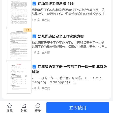
首
商场年终工作总结_166
B．四
先
C．五
商场年终工作总结精选商场年终工作总结合集八篇 总
结是对某一阶段的工作、学习或思想中的经验或情况进
D．六
行分析研究的书面材料，它可使零星的、肤浅的、表面
按
1
阅读
0
收藏
的感性认知上升到全面的、系统的、本质的理性认识上
A．党的利益
来，
要
B．人民利益
付费
C．个人利益
求
幼儿园班级安全工作实施方案
D．集体利益
幼儿园班级安全工作实施方案幼儿园班级安全工作是幼
在
儿园工作的重要组成部分，保障幼儿健康、安全、快乐
的成长是我们工作的核心目标。为了更好地加强幼儿园
（）。
3
阅读
0
收藏
试
班级安全工作，制定以下实施方案：一、建立安全管理
A．党性教育
制度1.
B．人性教育
卷
四年级语文下册 一夜的工作一课一练 北京版
化
C．文
教育
的
试题
D．知识教育
1
26 一夜的工作一、看拼音，写词语。 jì lù zī xún
指
ménɡlónɡ fènliànɡɡébì( ) ( )
A．科教兴国
B．依法治国
2
阅读
0
收藏
定
C．改革发放
位
D．以德治国
置
立即使用
化
A．民主
收藏
分享
更多